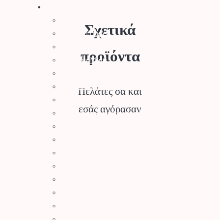
Stihl
Αλυσοπρίονα
Σχετικά
Χορτοκοπτικά
Σύστημα Kombi
προϊόντα
Σύστημα Multi
Φυσητήρες
Μηχανές Γκαζόν
Πελάτες σα και
Ψαλίδια Μπορντούρας
εσάς αγόρασαν
Μηχανήματα Καθαρισμού
Σκαπτικά
Ελαιοραβδιστικά
Τεμαχιστές
Αντλίες Νερού
Αρμοκόφτες Γεωτρύπανα
Εργαλεία-Προστασία
Αξεσουάρ Μηχανημάτων
Λιπαντικά