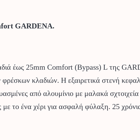
omfort GARDENA.
αδιά έως 25mm Comfort (Bypass) L της GARDE
ων φρέσκων κλαδιών. Η εξαιρετικά στενή κεφαλ
υασμένες από αλουμίνιο με μαλακά σχτοιχεία
 με το ένα χέρι για ασφαλή φύλαξη. 25 χρόνι