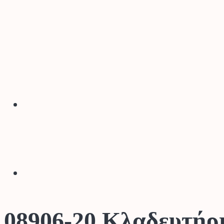
08906-20 Κλαδευτήρ