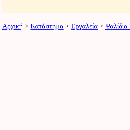
ό
ν
Αρχική
>
Κατάστημα
>
Εργαλεία
>
Ψαλίδια
τ
ω
ν