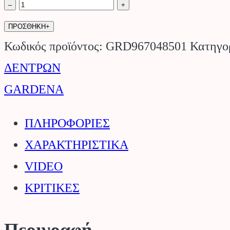
08906-
–
+
20
ΠΡΟΣΘΗΚΗ+
Κλαδευτήρι
Κωδικός προϊόντος:
GRD967048501
Κατηγο
αλουμινίου
ΔΕΝΤΡΩΝ
25cm
GARDENA
Comfort
ΠΛΗΡΟΦΟΡΙΕΣ
GARDENA.
ΧΑΡΑΚΤΗΡΙΣΤΙΚΑ
ποσότητα
VIDEO
ΚΡΙΤΙΚΕΣ