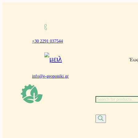
Μετάβαση
στο
περιεχόμενο
+30 2291 037544
Έως
info@e-geoponiki.gr
Α
ν
α