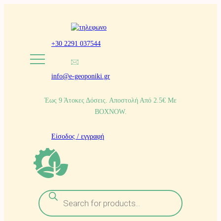
Μετάβαση
στο
+30 2291 037544
περιεχόμενο
info@e-geoponiki.gr
Έως 9 Άτοκες Δόσεις. Αποστολή Από 2.5€ Με
BOXNOW.
Είσοδος / εγγραφή
Α
ν
α