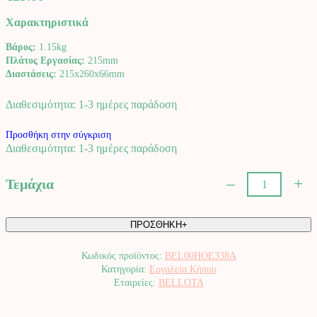
Χαρακτηριστικά
Βάρος:
1.15kg
Πλάτος Εργασίας:
215mm
Διαστάσεις:
215x260x66mm
Διαθεσιμότητα: 1-3 ημέρες παράδοση
Προσθήκη στην σύγκριση
Διαθεσιμότητα: 1-3 ημέρες παράδοση
–
+
Τεμάχια
Τσάπα
Στρογγυλεμένη
21.5cm
ΠΡΟΣΘΗΚΗ+
BELLOTA.
ποσότητα
Κωδικός προϊόντος:
BEL00HOE338A
Κατηγορία:
Εργαλεία Κήπου
BELLOTA