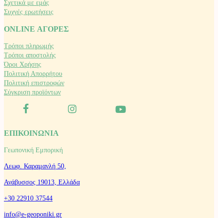
Σχετικά με εμάς
Συχνές ερωτήσεις
ONLINE ΑΓΟΡΕΣ
Τρόποι πληρωμής
Τρόποι αποστολής
Όροι Χρήσης
Πολιτική Απορρήτου
Πολιτική επιστροφών
Σύγκριση προϊόντων
ΕΠΙΚΟΙΝΩΝΙΑ
Γεωπονική Εμπορική
Λεωφ. Καραμανλή 50,
Ανάβυσσος 19013, Ελλάδα
+30 22910 37544
info@e-geoponiki.gr