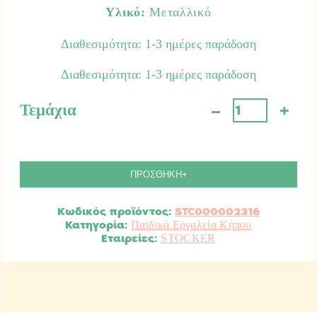
Υλικό:
Μεταλλικό
Διαθεσιμότητα: 1-3 ημέρες παράδοση
Διαθεσιμότητα: 1-3 ημέρες παράδοση
–
+
Τεμάχια
2316
Παιδικό
Καρότσι
Κήπου
STOCKER.
ΠΡΟΣΘΗΚΗ+
ποσότητα
Κωδικός προϊόντος:
STC000002316
Κατηγορία:
Παιδικά Εργαλεία Κήπου
STOCKER