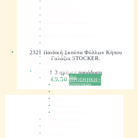
Λάστιχα Κήπου
Εξαρτήματα Βρύσης
Ποτιστικά Επιφανείας
Πλαστικά Εξαρτήματα
Σταλάκτες – Μικροεξαρτήματα
Σωλήνες Αυτ. Ποτίσματος
Ηλεκτροβάνες
Καλώδια Κήπου
2321 Παιδική Σκούπα Φύλλων Κήπου
Φρεάτια Κήπου
Γαλάζια STOCKER.
Ορειχάλκινα Εξαρτήματα
Φυτά – Σπόροι
1-3 ημέρες παράδοση
Σπόροι – Βολβοί
€
9.50
ΠΡΟΣΘΗΚΗ+
Σπόροι Κηπευτικών
Βιολογικοί Σπόροι
Βολβοί
Σπόροι Γκαζόν
Σπόροι Λουλουδιών
Φυτά για τον Κήπο
Καρποφόρα Δέντρα
Κηπευτικά