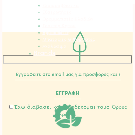
Ελαιοραβδιστικά
Εξαερωτήρες
Θρυμματιστές Κλαδιών
Τρακτέρ Κήπου
Αρμοκόφτες
Μπαταρίες & Φορτιστές
Αναλώσιμα
Brands
Έχω διαβάσει και αποδέχομαι τους
Όρους
Χρήσης