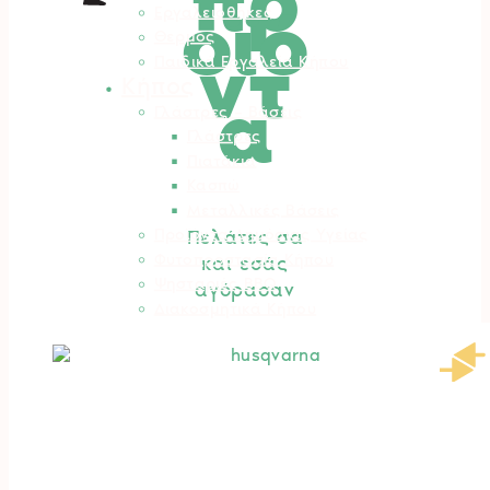
πρ
οϊό
Εργαλειοθήκες
Θερμός
ντ
Παιδικά Εργαλεία Κήπου
Κήπος
α
Γλάστρες – Βάσεις
Γλάστρες
Πιατάκια
Κασπώ
Μεταλλικές Βάσεις
Προϊόντα Δημόσιας Υγείας
Πελάτες σα
Φυτοπροστασία Κήπου
και εσάς
Ψησταριές BBQ
αγόρασαν
Διακοσμητικά Κήπου
Είδη Σκίασης
Αγρός
Δετικά
Απωθητικά Ζώων
Βαρέλια – Δοχεία
Είδη Συλλογής Καρπού
Κομποστοποίηση