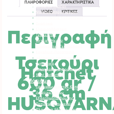
Φυσητήρες
ΠΛΗΡΟΦΟΡΙΕΣ
ΧΑΡΑΚΤΗΡΙΣΤΙΚΑ
Μηχανές Γκαζόν
VIDEO
ΚΡΙΤΙΚΕΣ
Ψαλίδια Μπορντούρας
Μηχανήματα Καθαρισμού
Σκαπτικά
Περιγραφή
Ελαιοραβδιστικά
Τεμαχιστές
Αντλίες Νερού
Αρμοκόφτες Γεωτρύπανα
Εργαλεία-Προστασία
Τσεκούρι
Αξεσουάρ Μηχανημάτων
Λιπαντικά
Hatchet
Μπαταρίες & Φορτιστές
600 gr /
Stihl Collection
Πότισμα
36 cm
Προγραμματιστές Κήπου
Λάστιχα Κήπου
HUSQVARN
Εξαρτήματα Βρύσης
Ποτιστικά Επιφανείας
Πλαστικά Εξαρτήματα