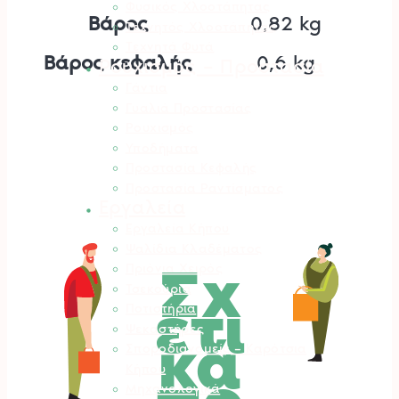
Φυσικός Χλοοτάπητας
Βάρος
0,82 kg
Τεχνητός Χλοοτάπητας
Τεχνητά Φυτά
Βάρος κεφαλής
0,6 kg
Ρουχισμός – Προστασία
Γάντια
Γυαλιά Προστασίας
Ρουχισμός
Υποδήματα
Προστασία Κεφαλής
Προστασία Ραντίσματος
Εργαλεία
Εργαλεία Κήπου
Ψαλίδια Κλαδέματος
Σχ
Πριόνια Χειρός
Τσεκούρια
ετι
Ποτιστήρια
Ψεκαστήρες
κά
Σποροδιανομείς – Καρότσια
Κήπου
Μηχανολογικά