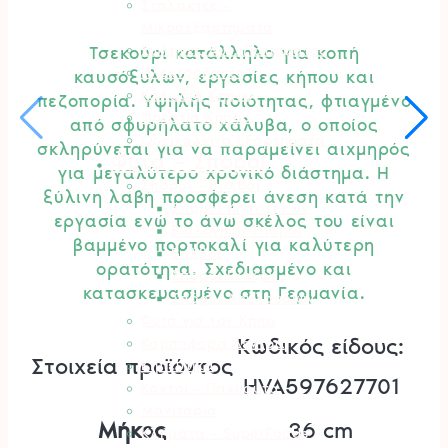
Σταλάκτες –
Μικροεξαρτήματα
Σωλήνες Αυτ. Ποτίσματος
Τσεκούρι κατάλληλο για κοπή
Ηλεκτροβάνες
καυσόξυλων, εργασίες κήπου και
Καλώδια Κήπου
πεζοπορία. Υψηλής ποιότητας, φτιαγμένο
Φρεάτια Κήπου
από σφυρήλατο χάλυβα, ο οποίος
Ορειχάλκινα Εξαρτήματα
σκληρύνεται για να παραμείνει αιχμηρός
Φυτά – Σπόροι
για μεγαλύτερο χρονικό διάστημα. Η
Σπόροι – Βολβοί
ξύλινη λαβή προσφέρει άνεση κατά την
Σπόροι Κηπευτικών
εργασία ενώ το άνω σκέλος του είναι
Βιολογικοί Σπόροι
βαμμένο πορτοκαλί για καλύτερη
Βολβοί
ορατότητα. Σχεδιασμένο και
Σπόροι Γκαζόν
κατασκευασμένο στη Γερμανία.
Σπόροι Λουλουδιών
Φυτά για τον Κήπο
Κωδικός είδους:
Καρποφόρα Δέντρα
Στοιχεία προϊόντος
Κηπευτικά
HVA597627701
Κάκτοι – Παχύφυτα
Μανιτάρια
Μήκος
36 cm
Κλήματα – SuperFoods