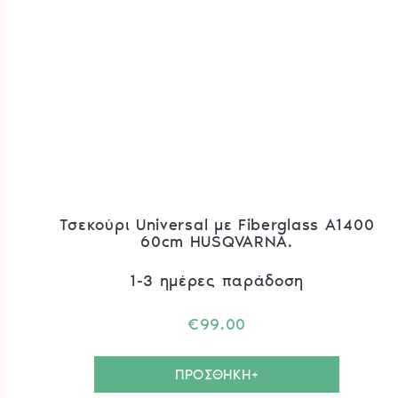
Είδη Οινοποιίας
Πάσσαλοι
Βελτιωτικά Εδάφους
Λιπάσματα
Φυτοχώματα
Τύρφη – Περλίτης
Μηχανήματα
Αλυσοπρίονα
Θαμνοκοπτικά – Χορτοκοπτικά
Πολυμηχάνημα
Φυσητήρες – Αναρροφητήρες
Τσεκούρι Universal με Fiberglass A1400
Χλοοκοπτικές Μηχανές
60cm HUSQVARNA.
Ρομποτικό Χλοοκοπτικό
Μπορντουροψάλλιδο
1-3 ημέρες παράδοση
Πλυστικά
Συστήματα Καθαρισμού
€
99.00
Σκαπτικά
Καταστροφέας
Γεννήτριες
ΠΡΟΣΘΗΚΗ+
Αντλίες – Πιεστικά