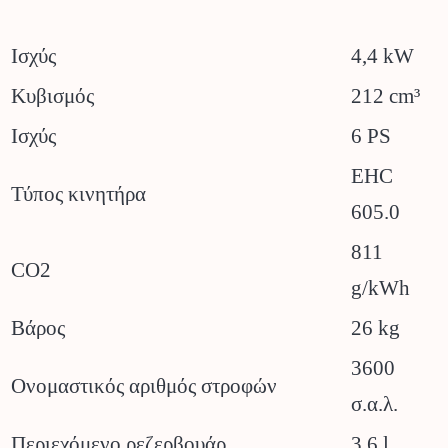
Ισχύς
4,4 kW
Κυβισμός
212 cm³
Ισχύς
6 PS
EHC
Τύπος κινητήρα
605.0
811
CO2
g/kWh
Βάρος
26 kg
3600
Ονομαστικός αριθμός στροφών
σ.α.λ.
Περιεχόμενο ρεζερβουάρ
3,6 l