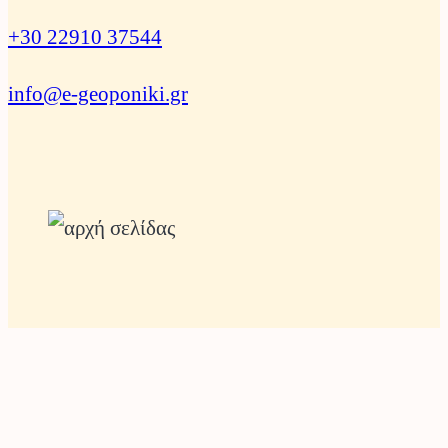
+30 22910 37544
info@e-geoponiki.gr