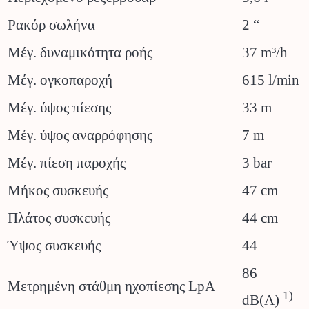
Ρακόρ σωλήνα
2 “
Μέγ. δυναμικότητα ροής
37 m³/h
Μέγ. ογκοπαροχή
615 l/min
Μέγ. ύψος πίεσης
33 m
Μέγ. ύψος αναρρόφησης
7 m
Μέγ. πίεση παροχής
3 bar
Μήκος συσκευής
47 cm
Πλάτος συσκευής
44 cm
Ύψος συσκευής
44
86
Μετρημένη στάθμη ηχοπίεσης LpA
1)
dB(A)