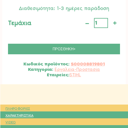
Διαθεσιμότητα: 1-3 ημέρες παράδοση
–
+
Τεμάχια
Εργαλείο
Τροχίσματος
3in1
STIHL.
ποσότητα
ΠΡΟΣΘΗΚΗ+
Κωδικός προϊόντος:
S00008819801
Κατηγορία:
Εργαλεία-Προστασία
STIHL
ΠΛΗΡΟΦΟΡΙΕΣ
ΧΑΡΑΚΤΗΡΙΣΤΙΚΑ
VIDEO