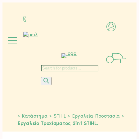
Μετάβαση
στο
περιεχόμενο
Αναζήτηση
προϊόντων
>
Κατάστημα
>
STIHL
>
Εργαλεία-Προστασία
>
Εργαλείο Τροχίσματος 3in1 STIHL.