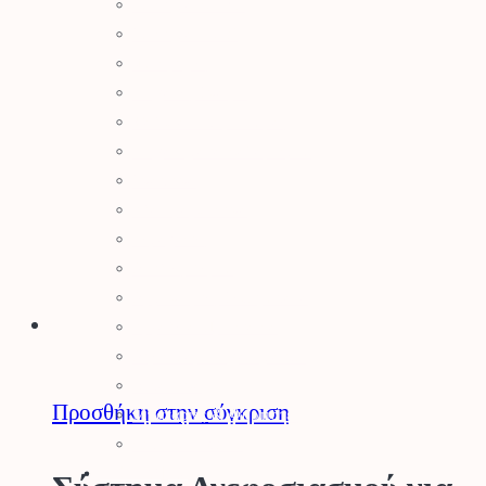
Σύστημα Kombi
Σύστημα Multi
Φυσητήρες
Μηχανές Γκαζόν
Ψαλίδια Μπορντούρας
Μηχανήματα Καθαρισμού
Σκαπτικά
Ελαιοραβδιστικά
Τεμαχιστές
Αντλίες Νερού
Αρμοκόφτες Γεωτρύπανα
Εργαλεία-Προστασία
Αξεσουάρ Μηχανημάτων
Λιπαντικά
Προσθήκη στην σύγκριση
Μπαταρίες & Φορτιστές
Stihl Collection
Πότισμα