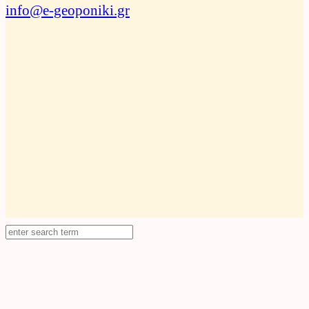
info@e-geoponiki.gr