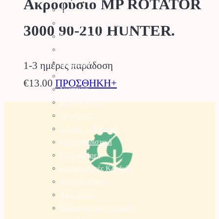
Ακροφύσιο MP ROTATOR
Φυσητήρες – Αναρροφητήρες
Χλοοκοπτικές Μηχανές
3000 90-210 HUNTER.
Ρομποτικό Χλοοκοπτικό
Μπορντουροψάλλιδο
Πλυστικά
1-3 ημέρες παράδοση
Συστήματα Καθαρισμού
€
13.00
ΠΡΟΣΘΗΚΗ+
Σκαπτικά
Καταστροφέας
Γεννήτριες
Αντλίες – Πιεστικά
Ελαιοραβδιστικά
Εξαερωτήρες
Θρυμματιστές Κλαδιών
Τρακτέρ Κήπου
Αρμοκόφτες
Μπαταρίες & Φορτιστές