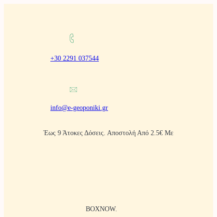
Μετάβαση
στο
περιεχόμενο
+30 2291 037544
info@e-geoponiki.gr
Έως 9 Άτοκες Δόσεις. Αποστολή Από 2.5€ Με
BOXNOW.