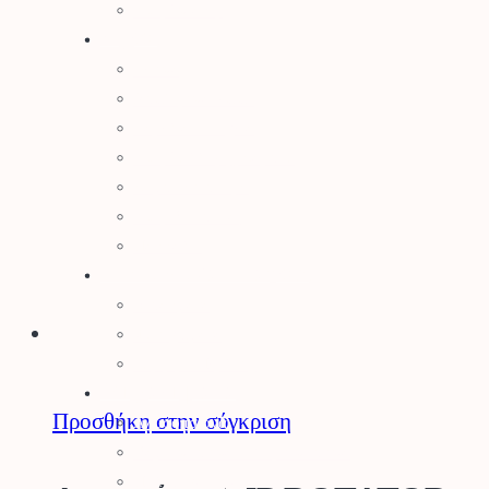
Είδη Σκίασης
Αγρός
Δετικά
Απωθητικά Ζώων
Βαρέλια – Δοχεία
Είδη Συλλογής Καρπού
Κομποστοποίηση
Είδη Οινοποιίας
Πάσσαλοι
Βελτιωτικά Εδάφους
Λιπάσματα
Φυτοχώματα
Τύρφη – Περλίτης
Μηχανήματα
Προσθήκη στην σύγκριση
Αλυσοπρίονα
Θαμνοκοπτικά – Χορτοκοπτικά
Πολυμηχάνημα