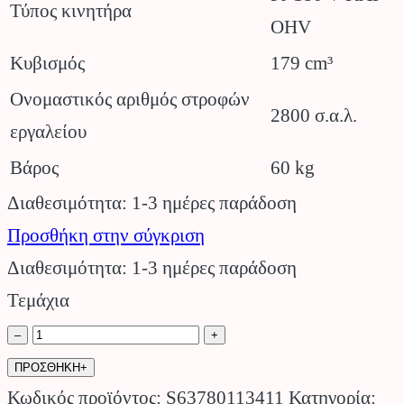
Τύπος κινητήρα
OHV
Κυβισμός
179 cm³
Ονομαστικός αριθμός στροφών
2800 σ.α.λ.
εργαλείου
Βάρος
60 kg
Διαθεσιμότητα: 1-3 ημέρες παράδοση
Προσθήκη στην σύγκριση
Διαθεσιμότητα: 1-3 ημέρες παράδοση
Τεμάχια
Μηχανή
–
+
Γκαζόν
ΠΡΟΣΘΗΚΗ+
RM
Κωδικός προϊόντος:
S63780113411
Κατηγορία: