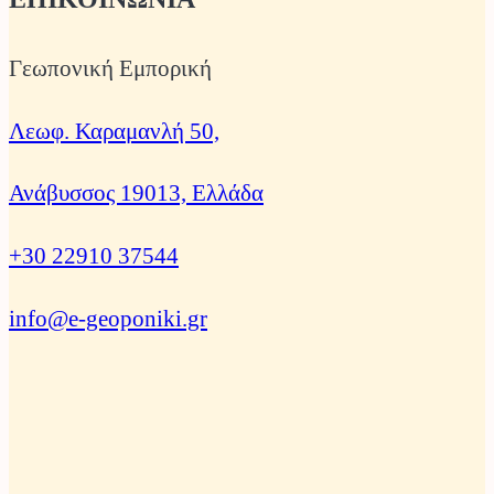
Γεωπονική Εμπορική
Λεωφ. Καραμανλή 50,
Ανάβυσσος 19013, Ελλάδα
+30 22910 37544
info@e-geoponiki.gr