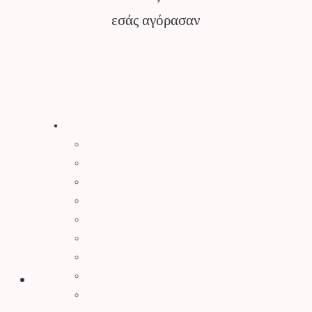
εσάς αγόρασαν
Stihl
Αλυσοπρίονα
Χορτοκοπτικά
Σύστημα Kombi
Σύστημα Multi
Φυσητήρες
Μηχανές Γκαζόν
Ψαλίδια Μπορντούρας
Μηχανήματα Καθαρισμού
Σκαπτικά