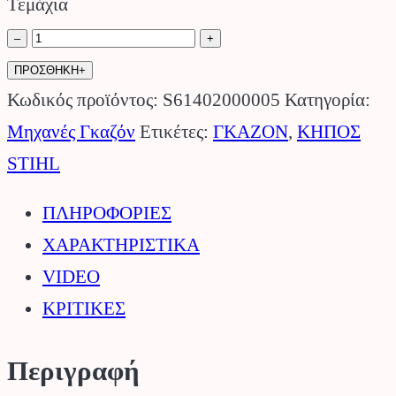
Τεμάχια
Χλοοκοπτικό
–
+
Τρακτέρ
ΠΡΟΣΘΗΚΗ+
RT
Κωδικός προϊόντος:
S61402000005
Κατηγορία:
4082
Μηχανές Γκαζόν
Ετικέτες:
ΓΚΑΖΟΝ
,
ΚΗΠΟΣ
STIHL.
STIHL
ποσότητα
ΠΛΗΡΟΦΟΡΙΕΣ
ΧΑΡΑΚΤΗΡΙΣΤΙΚΑ
VIDEO
ΚΡΙΤΙΚΕΣ
Περιγραφή