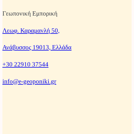
Γεωπονική Εμπορική
Λεωφ. Καραμανλή 50,
Ανάβυσσος 19013, Ελλάδα
+30 22910 37544
info@e-geoponiki.gr