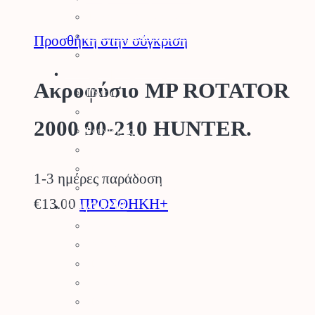
Φυσικός Χλοοτάπητας
Τεχνητός Χλοοτάπητας
Προσθήκη στην σύγκριση
Τεχνητά Φυτά
Ρουχισμός – Προστασία
Ακροφύσιο MP ROTATOR
Γάντια
Γυαλιά Προστασίας
2000 90-210 HUNTER.
Ρουχισμός
Υποδήματα
Προστασία Κεφαλής
1-3 ημέρες παράδοση
Προστασία Ραντίσματος
€
13.00
ΠΡΟΣΘΗΚΗ+
Εργαλεία
Εργαλεία Κήπου
Ψαλίδια Κλαδέματος
Πριόνια Χειρός
Τσεκούρια
Ποτιστήρια