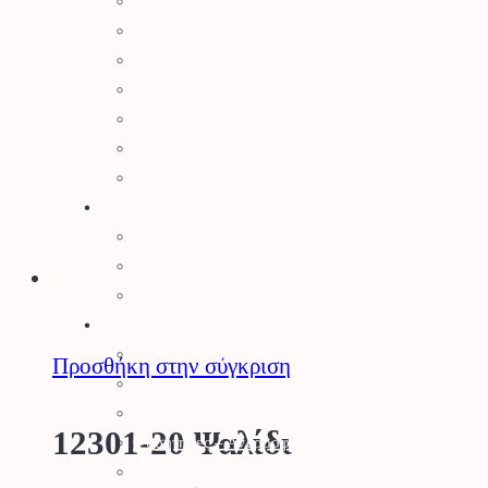
Δετικά
Απωθητικά Ζώων
Βαρέλια – Δοχεία
Είδη Συλλογής Καρπού
Κομποστοποίηση
Είδη Οινοποιίας
Πάσσαλοι
Βελτιωτικά Εδάφους
Λιπάσματα
Φυτοχώματα
Τύρφη – Περλίτης
Μηχανήματα
Αλυσοπρίονα
Προσθήκη στην σύγκριση
Θαμνοκοπτικά – Χορτοκοπτικά
Πολυμηχάνημα
12301-20 Ψαλίδι
Φυσητήρες – Αναρροφητήρες
Χλοοκοπτικές Μηχανές