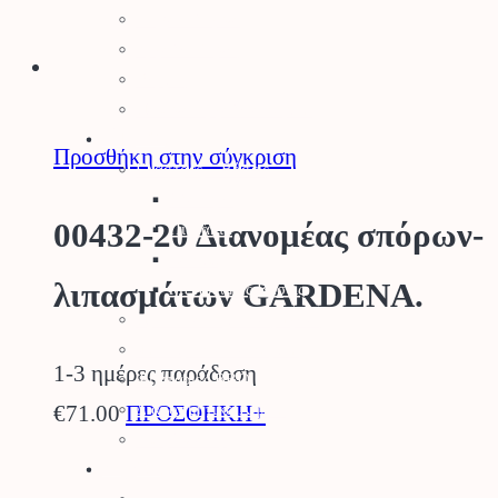
Μηχανολογικά
Εργαλειοθήκες
Θερμός
Παιδικά Εργαλεία Κήπου
Κήπος
Προσθήκη στην σύγκριση
Γλάστρες – Βάσεις
Γλάστρες
00432-20 Διανομέας σπόρων-
Πιατάκια
Κασπώ
λιπασμάτων GARDENA.
Μεταλλικές Βάσεις
Προϊόντα Δημόσιας Υγείας
Φυτοπροστασία Κήπου
1-3 ημέρες παράδοση
Ψησταριές BBQ
Διακοσμητικά Κήπου
€
71.00
ΠΡΟΣΘΗΚΗ+
Είδη Σκίασης
Αγρός