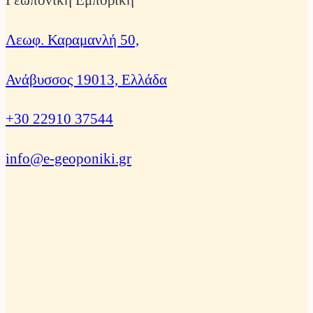
Γεωπονική Εμπορική
Λεωφ. Καραμανλή 50,
Ανάβυσσος 19013, Ελλάδα
+30 22910 37544
info@e-geoponiki.gr