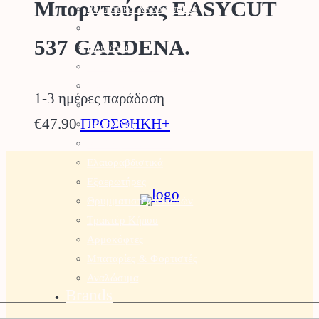
Μπορντούρας EASYCUT
Ρομποτικό Χλοοκοπτικό
Μπορντουροψάλλιδο
537 GARDENA.
Πλυστικά
Συστήματα Καθαρισμού
Σκαπτικά
1-3 ημέρες παράδοση
Καταστροφέας
€
47.90
ΠΡΟΣΘΗΚΗ+
Γεννήτριες
Αντλίες – Πιεστικά
Ελαιοραβδιστικά
Εξαερωτήρες
Θρυμματιστές Κλαδιών
Τρακτέρ Κήπου
Αρμοκόφτες
Μπαταρίες & Φορτιστές
Αναλώσιμα
Brands