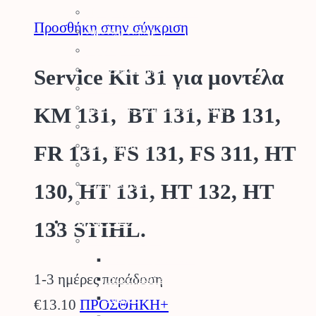
Προγραμματιστές Κήπου
Προσθήκη στην σύγκριση
Λάστιχα Κήπου
Εξαρτήματα Βρύσης
Ποτιστικά Επιφανείας
Service Kit 31 για μοντέλα
Πλαστικά Εξαρτήματα
Σταλάκτες – Μικροεξαρτήματα
KM 131, BT 131, FB 131,
Σωλήνες Αυτ. Ποτίσματος
Ηλεκτροβάνες
FR 131, FS 131, FS 311, HT
Καλώδια Κήπου
Φρεάτια Κήπου
130, HT 131, HT 132, HT
Ορειχάλκινα Εξαρτήματα
Φυτά – Σπόροι
133 STIHL.
Σπόροι – Βολβοί
Σπόροι Κηπευτικών
1-3 ημέρες παράδοση
Βιολογικοί Σπόροι
Βολβοί
€
13.10
ΠΡΟΣΘΗΚΗ+