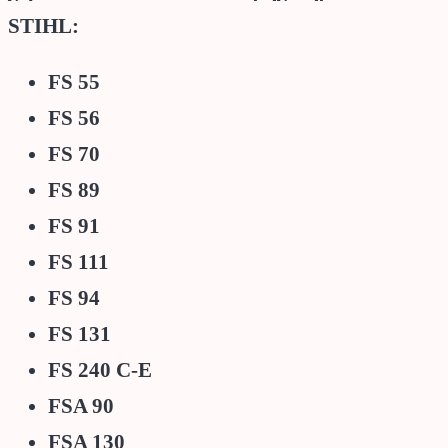
STIHL:
FS 55
FS 56
FS 70
FS 89
FS 91
FS 111
FS 94
FS 131
FS 240 C-E
FSA 90
FSA 130