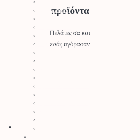
Σύστημα Kombi
προϊόντα
Σύστημα Multi
Φυσητήρες
Μηχανές Γκαζόν
Πελάτες σα και
Ψαλίδια Μπορντούρας
εσάς αγόρασαν
Μηχανήματα Καθαρισμού
Σκαπτικά
Ελαιοραβδιστικά
Τεμαχιστές
Αντλίες Νερού
Αρμοκόφτες Γεωτρύπανα
Εργαλεία-Προστασία
Αξεσουάρ Μηχανημάτων
Λιπαντικά
Μπαταρίες & Φορτιστές
Stihl Collection
Πότισμα