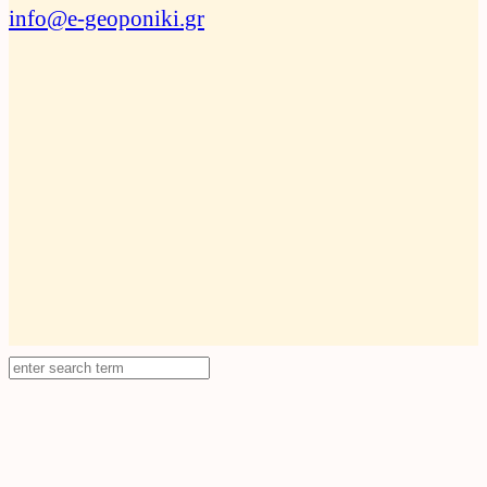
info@e-geoponiki.gr