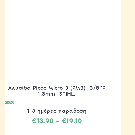
Αλυσίδα Picco Micro 3 (PM3) 3/8”P
1.3mm STIHL.
Βαθμολογήθηκε
1-3 ημέρες παράδοση
με
5.00
Price
€
13.90
–
€
19.10
από 5
range:
Αυτό