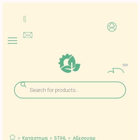
Μετάβαση
στο
περιεχόμενο
Αναζήτηση
προϊόντων
>
Κατάστημα
>
STIHL
>
Αξεσουάρ