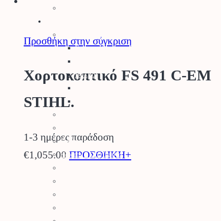
Ορειχάλκινα Εξαρτήματα
Φυτά – Σπόροι
Σπόροι – Βολβοί
Προσθήκη στην σύγκριση
Σπόροι Κηπευτικών
Βιολογικοί Σπόροι
Χορτοκοπτικό FS 491 C-EM
Βολβοί
Σπόροι Γκαζόν
STIHL.
Σπόροι Λουλουδιών
Φυτά για τον Κήπο
Καρποφόρα Δέντρα
1-3 ημέρες παράδοση
Κηπευτικά
€
1,055.00
ΠΡΟΣΘΗΚΗ+
Κάκτοι – Παχύφυτα
Μανιτάρια
Κλήματα – SuperFoods
Φυσικός Χλοοτάπητας
Τεχνητός Χλοοτάπητας