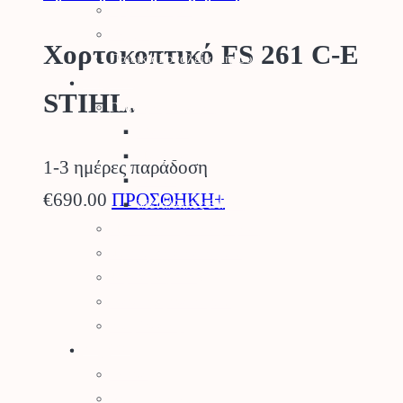
Εργαλειοθήκες
Θερμός
Χορτοκοπτικό FS 261 C-E
Παιδικά Εργαλεία Κήπου
Κήπος
STIHL.
Γλάστρες – Βάσεις
Γλάστρες
Πιατάκια
1-3 ημέρες παράδοση
Κασπώ
€
690.00
ΠΡΟΣΘΗΚΗ+
Μεταλλικές Βάσεις
Προϊόντα Δημόσιας Υγείας
Φυτοπροστασία Κήπου
Ψησταριές BBQ
Διακοσμητικά Κήπου
Είδη Σκίασης
Αγρός
Δετικά
Απωθητικά Ζώων