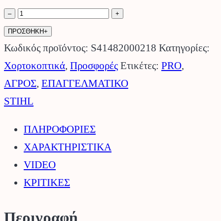
Χορτοκοπτικό
–
+
FS
ΠΡΟΣΘΗΚΗ+
561
Κωδικός προϊόντος:
S41482000218
Κατηγορίες:
C-
Χορτοκοπτικά
,
Προσφορές
Ετικέτες:
PRO
,
EM
ΑΓΡΟΣ
,
ΕΠΑΓΓΕΛΜΑΤΙΚΟ
STIHL.
STIHL
ποσότητα
ΠΛΗΡΟΦΟΡΙΕΣ
ΧΑΡΑΚΤΗΡΙΣΤΙΚΑ
VIDEO
ΚΡΙΤΙΚΕΣ
Περιγραφή