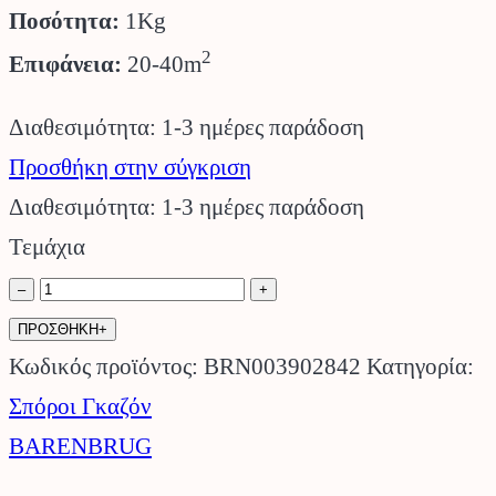
Ποσότητα:
1Kg
2
Επιφάνεια:
20-40m
Διαθεσιμότητα: 1-3 ημέρες παράδοση
Προσθήκη στην σύγκριση
Διαθεσιμότητα: 1-3 ημέρες παράδοση
Τεμάχια
Σπόροι
–
+
Γκαζόν
ΠΡΟΣΘΗΚΗ+
Dry
Κωδικός προϊόντος:
BRN003902842
Κατηγορία:
&
Σπόροι Γκαζόν
Strong
BARENBRUG
1Kg