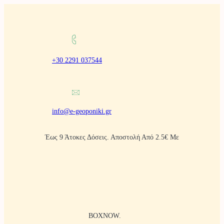
Μετάβαση
στο
περιεχόμενο
+30 2291 037544
info@e-geoponiki.gr
Έως 9 Άτοκες Δόσεις. Αποστολή Από 2.5€ Με
BOXNOW.