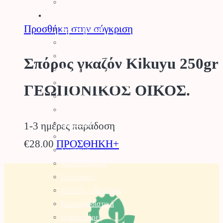
Τύρφη – Περλίτης
Μηχανήματα
Προσθήκη στην σύγκριση
Αλυσοπρίονα
Θαμνοκοπτικά – Χορτοκοπτικά
Πολυμηχάνημα
Σπόρος γκαζόν Kikuyu 250gr
Φυσητήρες – Αναρροφητήρες
Χλοοκοπτικές Μηχανές
ΓΕΩΠΟΝΙΚΟΣ ΟΙΚΟΣ.
Ρομποτικό Χλοοκοπτικό
Μπορντουροψάλλιδο
Πλυστικά
1-3 ημέρες παράδοση
Συστήματα Καθαρισμού
€
28.00
ΠΡΟΣΘΗΚΗ+
Σκαπτικά
Καταστροφέας
Γεννήτριες
Αντλίες – Πιεστικά
Ελαιοραβδιστικά
Εξαερωτήρες