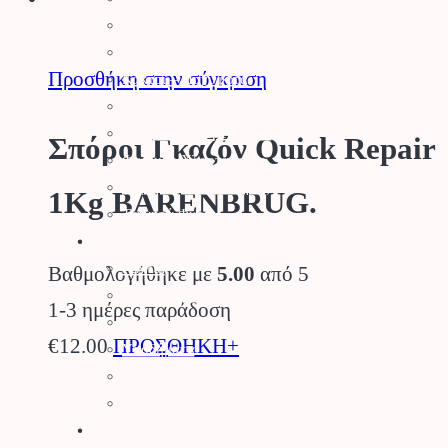
Καρποφόρα Δέντρα
Κηπευτικά
Προσθήκη στην σύγκριση
Κάκτοι – Παχύφυτα
Μανιτάρια
Κλήματα – SuperFoods
Σπόροι Γκαζόν Quick Repair
Φυσικός Χλοοτάπητας
Τεχνητός Χλοοτάπητας
1Kg BARENBRUG.
Τεχνητά Φυτά
Ρουχισμός – Προστασία
Γάντια
Βαθμολογήθηκε με
5.00
από 5
Γυαλιά Προστασίας
1-3 ημέρες παράδοση
Ρουχισμός
€
12.00
ΠΡΟΣΘΗΚΗ+
Υποδήματα
Προστασία Κεφαλής
Προστασία Ραντίσματος
Εργαλεία