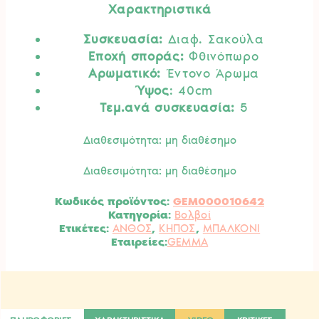
Χαρακτηριστικά
βαθμολογία
was:
τιμή
πελάτη
€4.50.
είναι:
Συσκευασία:
Διαφ. Σακούλα
€3.00.
Εποχή σποράς:
Φθινόπωρο
Αρωματικό:
Έντονο Άρωμα
Ύψος
: 40cm
Τεμ.ανά συσκευασία:
5
Διαθεσιμότητα: μη διαθέσημο
Διαθεσιμότητα: μη διαθέσημο
Κωδικός προϊόντος:
GEM000010642
Κατηγορία:
Βολβοί
Ετικέτες:
ΑΝΘΟΣ
,
ΚΗΠΟΣ
,
ΜΠΑΛΚΟΝΙ
GEMMA