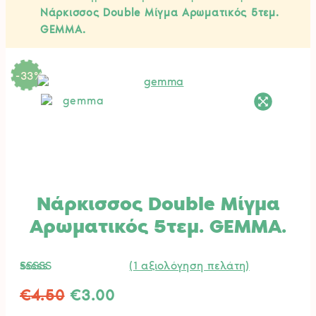
Νάρκισσος Double Μίγμα Αρωματικός 5τεμ.
GEMMA.
-33
%
Νάρκισσος Double Μίγμα
Αρωματικός 5τεμ. GEMMA.
(
1
αξιολόγηση πελάτη)
Βαθμολογήθηκε
1
Original
Η
με
5.00
€
4.50
€
3.00
από 5 με
price
τρέχουσα
βάση