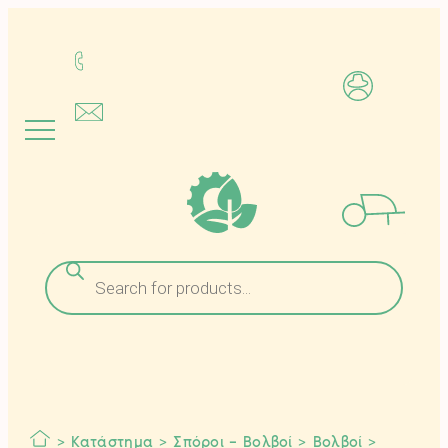
Μετάβαση
στο
περιεχόμενο
Αναζήτηση
προϊόντων
>
Κατάστημα
>
Σπόροι – Βολβοί
>
Βολβοί
>