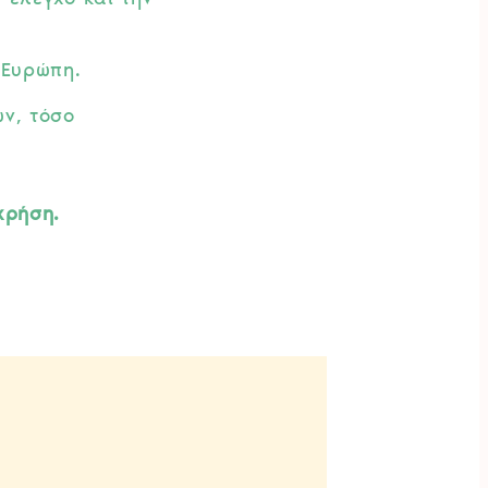
 Ευρώπη.
ν, τόσο
χρήση.