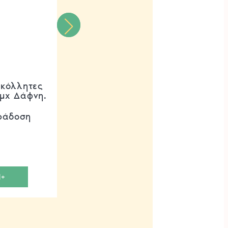
τοκόλλητες
Τρωκτικοκτόνο Ratcum
τμχ Δάφνη.
25PPM PROTECTA.
ράδοση
1-3 ημέρες παράδοση
€
4.00
+
ΠΡΟΣΘΗΚΗ+