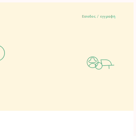
Είσοδος / εγγραφή