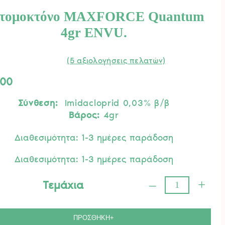
τομοκτόνο MAXFORCE Quantum
4gr ENVU.
(
5
αξιολογήσεις πελατών)
λογήθηκε
.00
.00
5 με
ση
Σύνθεση:
Imidacloprid 0,03% β/β
λογίες
άτη
Βάρος:
4gr
Διαθεσιμότητα: 1-3 ημέρες παράδοση
Διαθεσιμότητα: 1-3 ημέρες παράδοση
–
+
Τεμάχια
οκτόνο
ORCE
tum
ΠΡΟΣΘΗΚΗ+