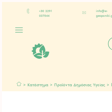
Μετάβαση
στο
+30 2291
info@e-
περιεχόμενο
037544
geoponiki.
Α
ν
α
ζ
ή
τ
η
σ
η
π
>
>
>
Κατάστημα
Προϊόντα Δημόσιας Υγείας
ρ
ο
ϊ
ό
ν
τ