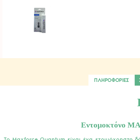
ΠΛΗΡΟΦΟΡΙΕΣ
Εντομοκτόνο M
Το Maxforce Quantum είναι ένα ετοιμόχρηστο δό