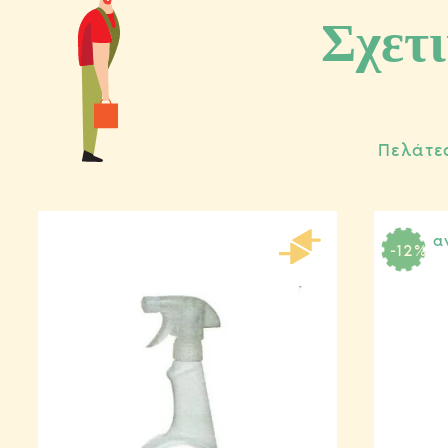
Σχετι
Πελάτε
-12
%