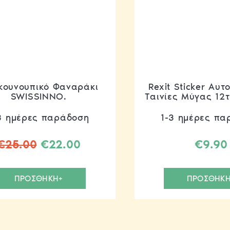
κουνουπικό Φαναράκι
Rexit Sticker Αυ
SWISSINNO.
Ταινίες Μύγας 12
3 ημέρες παράδοση
1-3 ημέρες πα
Original
Η
€
25.00
€
22.00
€
9.90
price
τρέχουσα
was:
τιμή
ΠΡΟΣΘΗΚΗ+
ΠΡΟΣΘΗΚΗ
€25.00.
είναι:
€22.00.