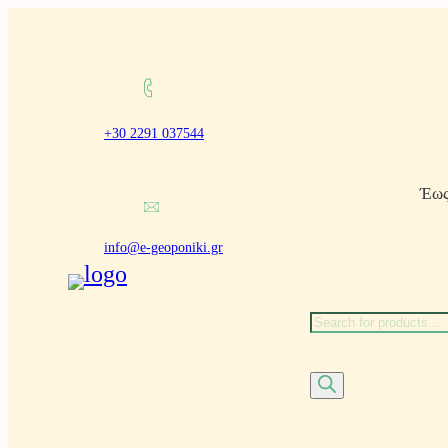
Μετάβαση
στο
περιεχόμενο
+30 2291 037544
Έως
info@e-geoponiki.gr
Α
ν
α