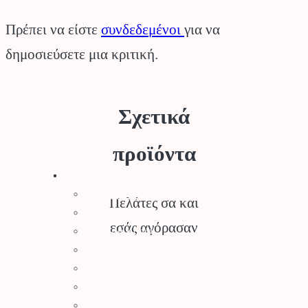
Πρέπει να είστε
συνδεδεμένοι
για να
δημοσιεύσετε μια κριτική.
Σχετικά
προϊόντα
Stihl
Αλυσοπρίονα
Πελάτες σα και
Χορτοκοπτικά
εσάς αγόρασαν
Σύστημα Kombi
Σύστημα Multi
Φυσητήρες
Μηχανές Γκαζόν
Ψαλίδια Μπορντούρας