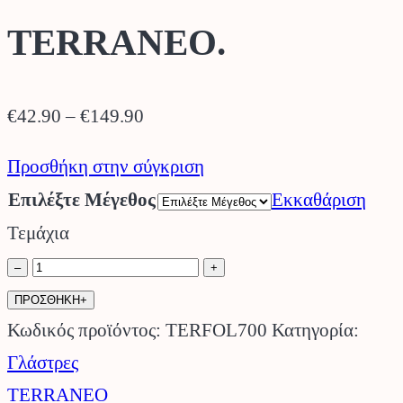
TERRANEO.
Price
€
42.90
–
€
149.90
range:
Προσθήκη στην σύγκριση
€42.90
Επιλέξτε Μέγεθος
Εκκαθάριση
through
Τεμάχια
€149.90
Πήλινη
–
+
Γλάστρα
ΠΡΟΣΘΗΚΗ+
Follo
Κωδικός προϊόντος:
TERFOL700
Κατηγορία:
TERRANEO.
Γλάστρες
ποσότητα
TERRANEO