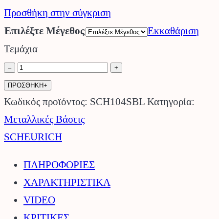
range:
Προσθήκη στην σύγκριση
€31.00
Επιλέξτε Μέγεθος
Εκκαθάριση
through
Τεμάχια
€39.00
Μεταλική
–
+
Βάση
ΠΡΟΣΘΗΚΗ+
για
Κωδικός προϊόντος:
SCH104SBL
Κατηγορία:
Γλάστρα
Μεταλλικές Βάσεις
104
SCHEURICH
Satin
ΠΛΗΡΟΦΟΡΙΕΣ
Black
ΧΑΡΑΚΤΗΡΙΣΤΙΚΑ
SCHEURICH.
VIDEO
ποσότητα
ΚΡΙΤΙΚΕΣ