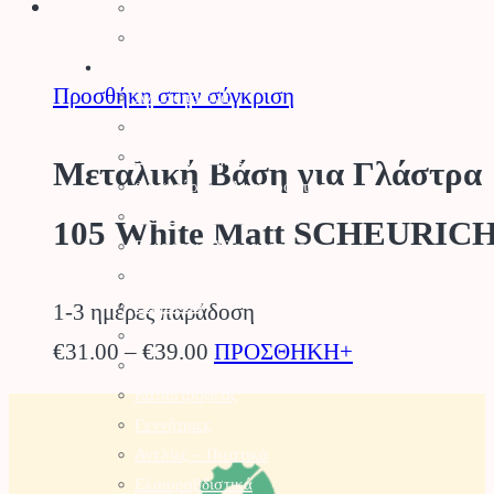
Φυτοχώματα
επιλεγούν
Τύρφη – Περλίτης
Μηχανήματα
στη
Προσθήκη στην σύγκριση
Αλυσοπρίονα
σελίδα
Θαμνοκοπτικά – Χορτοκοπτικά
του
Πολυμηχάνημα
Μεταλική Βάση για Γλάστρα
Φυσητήρες – Αναρροφητήρες
προϊόντος
Χλοοκοπτικές Μηχανές
105 White Matt SCHEURICH
Ρομποτικό Χλοοκοπτικό
Μπορντουροψάλλιδο
Πλυστικά
1-3 ημέρες παράδοση
Συστήματα Καθαρισμού
Price
Αυτό
€
31.00
–
€
39.00
ΠΡΟΣΘΗΚΗ+
Σκαπτικά
range:
το
Καταστροφέας
Γεννήτριες
€31.00
προϊόν
Αντλίες – Πιεστικά
through
έχει
Ελαιοραβδιστικά