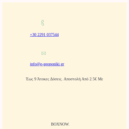
Μετάβαση
στο
περιεχόμενο
+30 2291 037544
info@e-geoponiki.gr
Έως 9 Άτοκες Δόσεις. Αποστολή Από 2.5€ Με
BOXNOW.