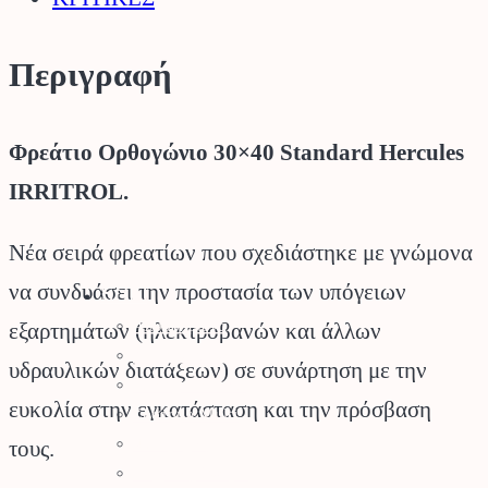
Περιγραφή
Φρεάτιο Ορθογώνιο 30×40 Standard Hercules
IRRITROL.
Νέα σειρά φρεατίων που σχεδιάστηκε με γνώμονα
Stihl
να συνδυάσει την προστασία των υπόγειων
Αλυσοπρίονα
εξαρτημάτων (ηλεκτροβανών και άλλων
Χορτοκοπτικά
υδραυλικών διατάξεων) σε συνάρτηση με την
Σύστημα Kombi
ευκολία στην εγκατάσταση και την πρόσβαση
Σύστημα Multi
Φυσητήρες
τους.
Μηχανές Γκαζόν