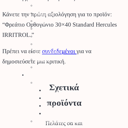
Πριόνια Χειρός
Τσεκούρια
Κάνετε την πρώτη αξιολόγηση για το προϊόν:
Ποτιστήρια
“Φρεάτιο Ορθογώνιο 30×40 Standard Hercules
Ψεκαστήρες
IRRITROL.”
Σποροδιανομείς – Καρότσια Κήπου
Μηχανολογικά
Πρέπει να είστε
συνδεδεμένοι
για να
Εργαλειοθήκες
Θερμός
δημοσιεύσετε μια κριτική.
Παιδικά Εργαλεία Κήπου
Κήπος
Γλάστρες – Βάσεις
Σχετικά
Γλάστρες
Πιατάκια
προϊόντα
Κασπώ
Μεταλλικές Βάσεις
Προϊόντα Δημόσιας Υγείας
Πελάτες σα και