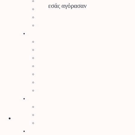
Φυτοπροστασία Κήπου
εσάς αγόρασαν
Ψησταριές BBQ
Διακοσμητικά Κήπου
Είδη Σκίασης
Αγρός
Δετικά
Απωθητικά Ζώων
Βαρέλια – Δοχεία
Είδη Συλλογής Καρπού
Κομποστοποίηση
Είδη Οινοποιίας
Πάσσαλοι
Βελτιωτικά Εδάφους
Λιπάσματα
Φυτοχώματα
Τύρφη – Περλίτης
Μηχανήματα