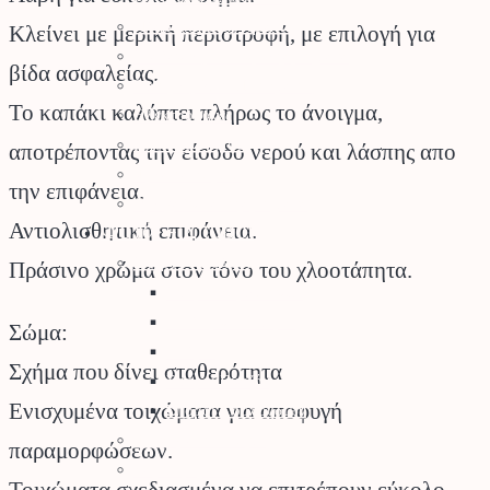
Πλαστικά Εξαρτήματα
Κλείνει με μερική περιστροφή, με επιλογή για
Σταλάκτες – Μικροεξαρτήματα
βίδα ασφαλείας.
Σωλήνες Αυτ. Ποτίσματος
Το καπάκι καλύπτει πλήρως το άνοιγμα,
Ηλεκτροβάνες
Καλώδια Κήπου
αποτρέποντας την είσοδο νερού και λάσπης απο
Φρεάτια Κήπου
την επιφάνεια.
Ορειχάλκινα Εξαρτήματα
Φυτά – Σπόροι
Αντιολισθητική επιφάνεια.
Σπόροι – Βολβοί
Πράσινο χρώμα στον τόνο του χλοοτάπητα.
Σπόροι Κηπευτικών
Βιολογικοί Σπόροι
Σώμα:
Βολβοί
Σχήμα που δίνει σταθερότητα
Σπόροι Γκαζόν
Ενισχυμένα τοιχώματα για αποφυγή
Σπόροι Λουλουδιών
Φυτά για τον Κήπο
παραμορφώσεων.
Καρποφόρα Δέντρα
Τοιχώματα σχεδιασμένα να επιτρέπουν εύκολο