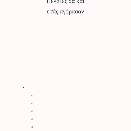
Πελάτες σα και
εσάς αγόρασαν
Stihl
Αλυσοπρίονα
Χορτοκοπτικά
Σύστημα Kombi
Σύστημα Multi
Φυσητήρες