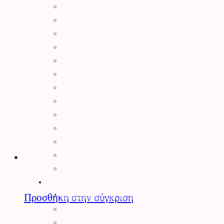
Μηχανές Γκαζόν
Ψαλίδια Μπορντούρας
Μηχανήματα Καθαρισμού
Σκαπτικά
Ελαιοραβδιστικά
Τεμαχιστές
Αντλίες Νερού
Αρμοκόφτες Γεωτρύπανα
Εργαλεία-Προστασία
Αξεσουάρ Μηχανημάτων
Λιπαντικά
Μπαταρίες & Φορτιστές
Stihl Collection
Πότισμα
Προγραμματιστές Κήπου
Προσθήκη στην σύγκριση
Λάστιχα Κήπου
Εξαρτήματα Βρύσης