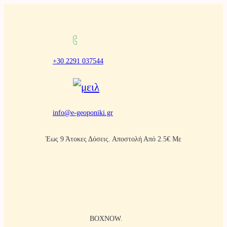
Μετάβαση
στο
περιεχόμενο
+30 2291 037544
info@e-geoponiki.gr
Έως 9 Άτοκες Δόσεις. Αποστολή Από 2.5€ Με
BOXNOW.