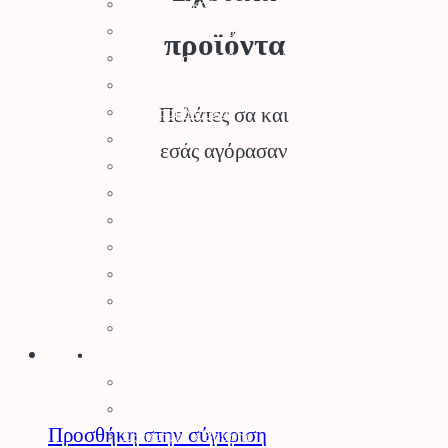
Μηχανές Γκαζόν
Ψαλίδια Μπορντούρας
προϊόντα
Μηχανήματα Καθαρισμού
Σκαπτικά
Ελαιοραβδιστικά
Πελάτες σα και
Τεμαχιστές
εσάς αγόρασαν
Αντλίες Νερού
Αρμοκόφτες Γεωτρύπανα
Εργαλεία-Προστασία
Αξεσουάρ Μηχανημάτων
Λιπαντικά
Μπαταρίες & Φορτιστές
Stihl Collection
Πότισμα
Προγραμματιστές Κήπου
Λάστιχα Κήπου
Προσθήκη στην σύγκριση
Εξαρτήματα Βρύσης