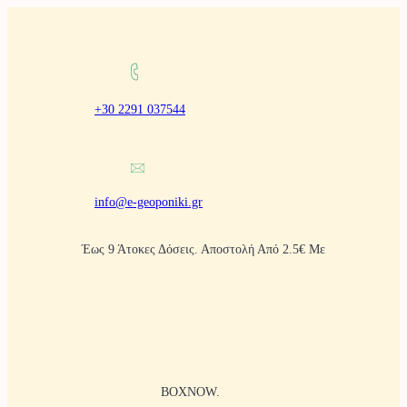
Μετάβαση
στο
περιεχόμενο
+30 2291 037544
info@e-geoponiki.gr
Έως 9 Άτοκες Δόσεις. Αποστολή Από 2.5€ Με
BOXNOW.