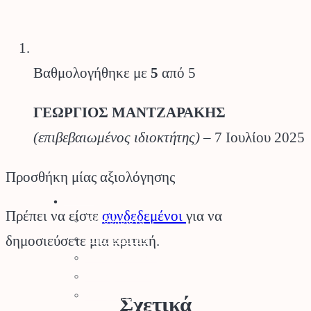
Βαθμολογήθηκε με
5
από 5
ΓΕΩΡΓΙΟΣ ΜΑΝΤΖΑΡΑΚΗΣ
(επιβεβαιωμένος ιδιοκτήτης)
–
7 Ιουλίου 2025
Προσθήκη μίας αξιολόγησης
Stihl
Πρέπει να είστε
συνδεδεμένοι
για να
Αλυσοπρίονα
Χορτοκοπτικά
δημοσιεύσετε μια κριτική.
Σύστημα Kombi
Σύστημα Multi
Φυσητήρες
Σχετικά