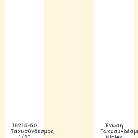
18215-50
Ένωση
Ταχυσύνδεσμος
Ταχυσυνδέσμ
1/2″
Niplex