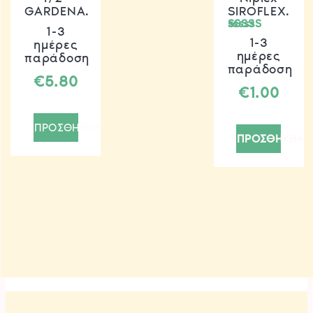
GARDENA.
SIROFLEX.
1-3
Βαθμολογήθηκ
1-3
ημέρες
με
ημέρες
παράδοση
5.00
παράδοση
από 5
€
5.80
€
1.00
ΠΡΟΣΘΗΚΗ+
ΠΡΟΣΘΗΚΗ+