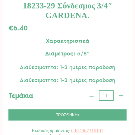
18233-29 Σύνδεσμος 3/4″
GARDENA.
€
6.40
Χαρακτηριστικά
Διάμετρος:
5/8″
Διαθεσιμότητα: 1-3 ημέρες παράδοση
Διαθεσιμότητα: 1-3 ημέρες παράδοση
–
+
Τεμάχια
18233-
29
Σύνδεσμος
3/4"
ΠΡΟΣΘΗΚΗ+
GARDENA.
ποσότητα
Κωδικός προϊόντος:
GRD967316101