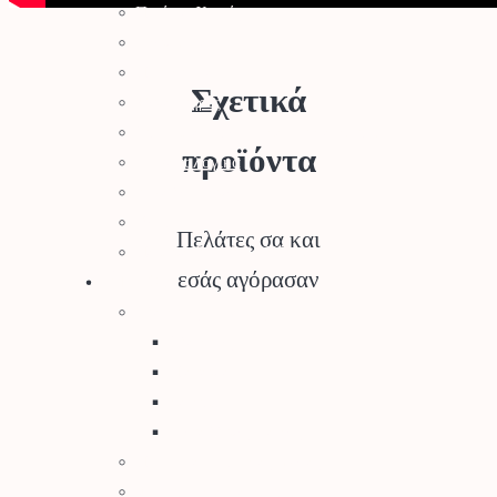
Πριόνια Χειρός
Τσεκούρια
Ποτιστήρια
Σχετικά
Ψεκαστήρες
Σποροδιανομείς – Καρότσια Κήπου
προϊόντα
Μηχανολογικά
Εργαλειοθήκες
Θερμός
Πελάτες σα και
Παιδικά Εργαλεία Κήπου
Κήπος
εσάς αγόρασαν
Γλάστρες – Βάσεις
Γλάστρες
Πιατάκια
Κασπώ
Μεταλλικές Βάσεις
Προϊόντα Δημόσιας Υγείας
Φυτοπροστασία Κήπου