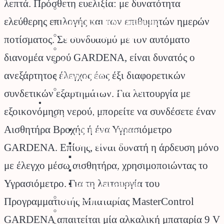
λεπτά. Πρόσθετη ευελιξία: με δυνατότητα
Πλαστικά Εξαρτήματα
ελεύθερης επιλογής και των επιθυμητών ημερών
Σταλάκτες – Μικροεξαρτήματα
Σωλήνες Αυτ. Ποτίσματος
ποτίσματος. Σε συνδυασμό με τον αυτόματο
Ηλεκτροβάνες
διανομέα νερού GARDENA, είναι δυνατός ο
Καλώδια Κήπου
ανεξάρτητος έλεγχος έως έξι διαφορετικών
Φρεάτια Κήπου
Ορειχάλκινα Εξαρτήματα
συνδετικών εξαρτημάτων. Για λειτουργία με
Φυτά – Σπόροι
εξοικονόμηση νερού, μπορείτε να συνδέσετε έναν
Σπόροι – Βολβοί
Αισθητήρα Βροχής ή ένα Υγρασιόμετρο
Σπόροι Κηπευτικών
Βιολογικοί Σπόροι
GARDENA. Επίσης, είναι δυνατή η άρδευση μόνο
Βολβοί
με έλεγχο μέσω αισθητήρα, χρησιμοποιώντας το
Σπόροι Γκαζόν
Υγρασιόμετρο. Για τη λειτουργία του
Σπόροι Λουλουδιών
Φυτά για τον Κήπο
Προγραμματιστής Μπαταρίας MasterControl
Καρποφόρα Δέντρα
GARDENA απαιτείται μία αλκαλική μπαταρία 9 V
Κηπευτικά