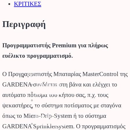
ΚΡΙΤΙΚΕΣ
Περιγραφή
Προγραμματιστής Premium για πλήρως
ευέλικτο προγραμματισμό.
Ο Προγραμματιστής Μπαταρίας MasterControl της
Stihl
GARDENA συνδέεται στη βάνα και ελέγχει το
Αλυσοπρίονα
Χορτοκοπτικά
αυτόματο πότισμα του κήπου σας, π.χ. τους
Σύστημα Kombi
ψεκαστήρες, το σύστημα ποτίσματος με σταγόνα
Σύστημα Multi
όπως το Micro-Drip-System ή το σύστημα
Φυσητήρες
Μηχανές Γκαζόν
GARDENA Sprinklersystem. Ο προγραμματισμός