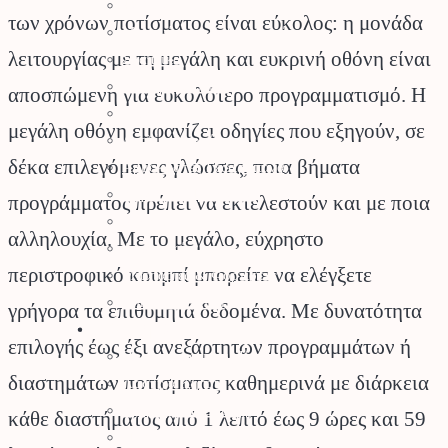
Ψαλίδια Μπορντούρας
των χρόνων ποτίσματος είναι εύκολος: η μονάδα
Μηχανήματα Καθαρισμού
λειτουργίας με τη μεγάλη και ευκρινή οθόνη είναι
Σκαπτικά
Ελαιοραβδιστικά
αποσπώμενη για ευκολότερο προγραμματισμό. Η
Τεμαχιστές
μεγάλη οθόνη εμφανίζει οδηγίες που εξηγούν, σε
Αντλίες Νερού
δέκα επιλεγόμενες γλώσσες, ποια βήματα
Αρμοκόφτες Γεωτρύπανα
Εργαλεία-Προστασία
προγράμματος πρέπει να εκτελεστούν και με ποια
Αξεσουάρ Μηχανημάτων
αλληλουχία. Με το μεγάλο, εύχρηστο
Λιπαντικά
περιστροφικό κουμπί μπορείτε να ελέγξετε
Μπαταρίες & Φορτιστές
Stihl Collection
γρήγορα τα επιθυμητά δεδομένα. Με δυνατότητα
Πότισμα
επιλογής έως έξι ανεξάρτητων προγραμμάτων ή
Προγραμματιστές Κήπου
διαστημάτων ποτίσματος καθημερινά με διάρκεια
Λάστιχα Κήπου
Εξαρτήματα Βρύσης
κάθε διαστήματος από 1 λεπτό έως 9 ώρες και 59
Ποτιστικά Επιφανείας