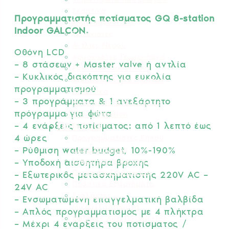
Σκαπτικά
Προγραμματιστής ποτίσματος GQ 8-station
Ελαιοραβδιστικά
Indoor GALCON.
Τεμαχιστές
Αντλίες Νερού
Οθόνη LCD
Αρμοκόφτες Γεωτρύπανα
– 8 στάσεων + Master valve ή αντλία
Εργαλεία-Προστασία
– Κυκλικός διακόπτης για ευκολία
Αξεσουάρ Μηχανημάτων
προγραμματισμού
Λιπαντικά
– 3 προγράμματα & 1 ανεξάρτητο
Μπαταρίες & Φορτιστές
πρόγραμμα για φώτα
Stihl Collection
Πότισμα
– 4 ενάρξεις ποτίσματος: από 1 λεπτό έως
4 ώρες
Προγραμματιστές Κήπου
Λάστιχα Κήπου
– Ρύθμιση water budget, 10%-190%
Εξαρτήματα Βρύσης
– Υποδοχή αισθητήρα βροχής
Ποτιστικά Επιφανείας
– Εξωτερικός μετασχηματιστής 220V AC –
Πλαστικά Εξαρτήματα
24V AC
Σταλάκτες –
– Ενσωματωμένη επαγγελματική βαλβίδα
Μικροεξαρτήματα
– Απλός προγραμματισμός με 4 πλήκτρα
Σωλήνες Αυτ. Ποτίσματος
– Μέχρι 4 ενάρξεις του ποτίσματος /