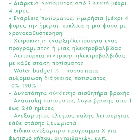
Ρουχισμός – Προστασία
– Διάρκεια ποτίσματος από 1 λεπτό μέχρι
Γάντια
4 ώρες
Γυαλιά Προστασίας
– Ενάρξεις ποτίσματος: Ημερήσια (μέχρι 4
Ρουχισμός
φορές την ημέρα), κυκλικά ή μία φορά με
Υποδήματα
χρονοκαθυστέρηση
Προστασία Κεφαλής
– Χειροκίνητη έναρξη/λειτουργία ενός
Προστασία Ραντίσματος
προγράμματος ή μιας ηλεκτροβαλβίδας
Εργαλεία
– Λειτουργία κεντρικής ηλεκτροβαλβίδας
Εργαλεία Κήπου
με κάθε στάση ποτίσματος
Ψαλίδια Κλαδέματος
– Water budget % – ποσοστιαία
Πριόνια Χειρός
αυξομείωση διάρκειας ποτίσματος
Τσεκούρια
10%-190%
Ποτιστήρια
– Δυνατότητα σύνδεσης αισθητήρα βροχής
Ψεκαστήρες
Σποροδιανομείς – Καρότσια
– Αναστολή ποτίσματος λόγω βροχής από 1
Κήπου
έως 240 ημέρες
Μηχανολογικά
– Ανεξάρτητος έλεγχος καλής λειτουργίας
Εργαλειοθήκες
κάθε στάσης ξεχωριστά
Θερμός
– Ειδικό ανεξάρτητο πρόγραμμα Χ για
Παιδικά Εργαλεία Κήπου
φωτισμό κήπου, σιντριβανιών, κλπ.