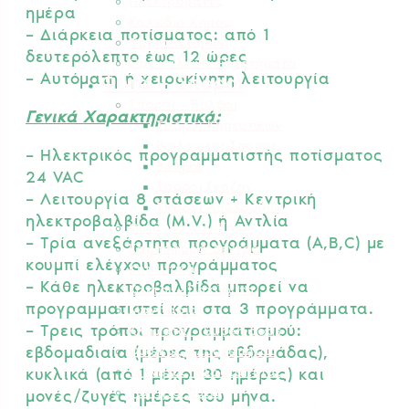
Ηλεκτροβάνες
ημέρα
Καλώδια Κήπου
– Διάρκεια ποτίσματος: από 1
Φρεάτια Κήπου
δευτερόλεπτο έως 12 ώρες
Ορειχάλκινα Εξαρτήματα
– Αυτόματη ή χειροκίνητη λειτουργία
Φυτά – Σπόροι
Σπόροι – Βολβοί
Γενικά Χαρακτηριστικά:
Σπόροι Κηπευτικών
Βιολογικοί Σπόροι
– Ηλεκτρικός προγραμματιστής ποτίσματος
Βολβοί
24 VAC
Σπόροι Γκαζόν
– Λειτουργία 8 στάσεων + Κεντρική
Σπόροι Λουλουδιών
ηλεκτροβαλβίδα (M.V.) ή Αντλία
Φυτά για τον Κήπο
– Τρία ανεξάρτητα προγράμματα (Α,Β,C) με
Καρποφόρα Δέντρα
κουμπί ελέγχου προγράμματος
Κηπευτικά
– Κάθε ηλεκτροβαλβίδα μπορεί να
Κάκτοι – Παχύφυτα
προγραμματιστεί και στα 3 προγράμματα.
Μανιτάρια
– Τρεις τρόποι προγραμματισμού:
Κλήματα – SuperFoods
Φυσικός Χλοοτάπητας
εβδομαδιαία (μέρες της εβδομάδας),
Τεχνητός Χλοοτάπητας
κυκλικά (από 1 μέχρι 30 ημέρες) και
Τεχνητά Φυτά
μονές/ζυγές ημέρες του μήνα.