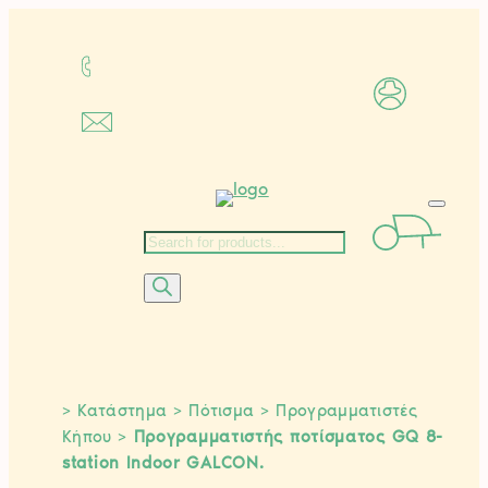
Μετάβαση
στο
περιεχόμενο
Αναζήτηση
προϊόντων
>
Κατάστημα
>
Πότισμα
>
Προγραμματιστές
Κήπου
>
Προγραμματιστής ποτίσματος GQ 8-
station Indoor GALCON.