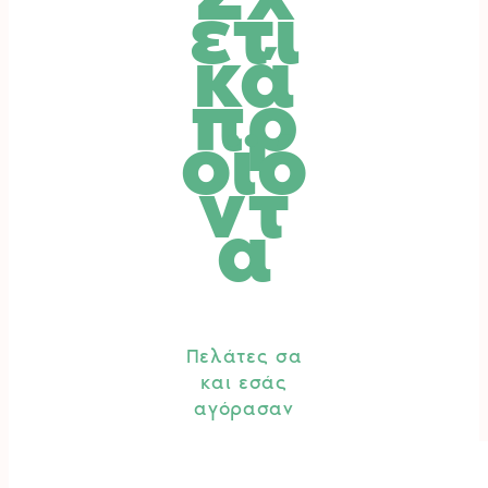
ετι
κά
πρ
οϊό
ντ
α
Πελάτες σα
και εσάς
αγόρασαν