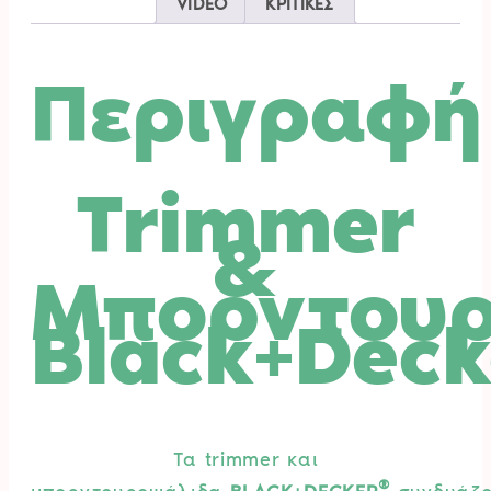
VIDEO
ΚΡΙΤΙΚΕΣ
Περιγραφή
Trimmer
&
Μπορντου
Black+Deck
Τα trimmer και
®