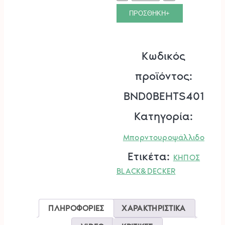
55cm
ΠΡΟΣΘΗΚΗ+
BLACK+DECKER.
ποσότητα
Κωδικός
προϊόντος:
BND0BEHTS401
Κατηγορία:
Μπορντουροψάλλιδο
Ετικέτα:
ΚΗΠΟΣ
BLACK&DECKER
ΠΛΗΡΟΦΟΡΙΕΣ
ΧΑΡΑΚΤΗΡΙΣΤΙΚΑ