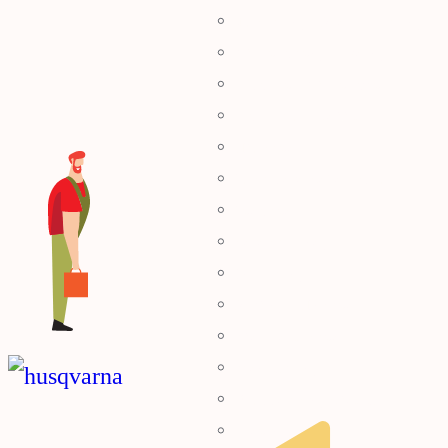
Φυσητήρες – Αναρροφητήρες
Χλοοκοπτικές Μηχανές
Ρομποτικό Χλοοκοπτικό
Μπορντουροψάλλιδο
Πλυστικά
Συστήματα Καθαρισμού
Σκαπτικά
Καταστροφέας
Γεννήτριες
Αντλίες – Πιεστικά
Ελαιοραβδιστικά
Εξαερωτήρες
Θρυμματιστές Κλαδιών
Τρακτέρ Κήπου