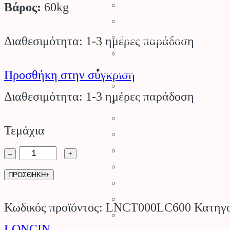
Βάρος:
60kg
Ρουχισμός
Υποδήματα
Προστασία Κεφαλής
Διαθεσιμότητα: 1-3 ημέρες παράδοση
Προστασία Ραντίσματος
Εργαλεία
Προσθήκη στην σύγκριση
Εργαλεία Κήπου
Διαθεσιμότητα: 1-3 ημέρες παράδοση
Ψαλίδια Κλαδέματος
Πριόνια Χειρός
Τεμάχια
Τσεκούρια
Σκαπτικό
Ποτιστήρια
–
+
Ψεκαστήρες
LC
ΠΡΟΣΘΗΚΗ+
Σποροδιανομείς – Καρότσια Κήπ
600
Μηχανολογικά
Κωδικός προϊόντος:
LNCT000LC600
Κατηγο
LONCIN.
Εργαλειοθήκες
LONCIN