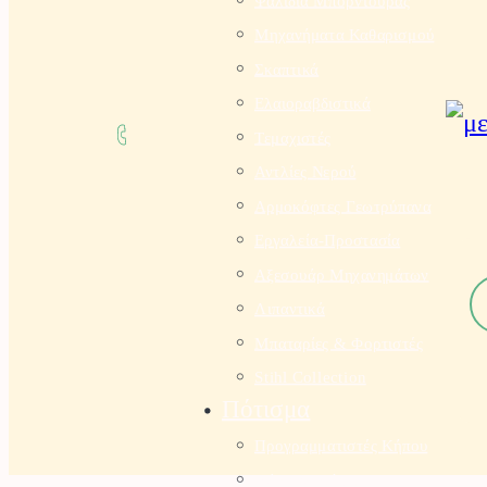
η
Μηχανήματα Καθαρισμού
σ
η
Σκαπτικά
π
Ελαιοραβδιστικά
ρ
Τεμαχιστές
ο
ϊ
Αντλίες Νερού
ό
Αρμοκόφτες Γεωτρύπανα
ν
Εργαλεία-Προστασία
τ
ω
Αξεσουάρ Μηχανημάτων
Α
ν
π
Λιπαντικά
Μπαταρίες & Φορτιστές
Stihl Collection
Πότισμα
Προγραμματιστές Κήπου
Λάστιχα Κήπου