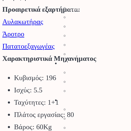
Προαιρετικά εξαρτήματα:
Απωθητικά Ζώων
Βαρέλια – Δοχεία
Αυλακωτήρας
Είδη Συλλογής Καρπού
Άροτρο
Κομποστοποίηση
Πατατοεξαγωγέας
Είδη Οινοποιίας
Πάσσαλοι
Χαρακτηριστικά Μηχανήματος
Βελτιωτικά Εδάφους
Λιπάσματα
Κυβισμός: 196
Φυτοχώματα
Ισχύς: 5.5
Τύρφη – Περλίτης
Μηχανήματα
Ταχύτητες: 1+1
Αλυσοπρίονα
Πλάτος εργασίας: 80
Θαμνοκοπτικά – Χορτοκοπτικά
Βάρος: 60Kg
Πολυμηχάνημα