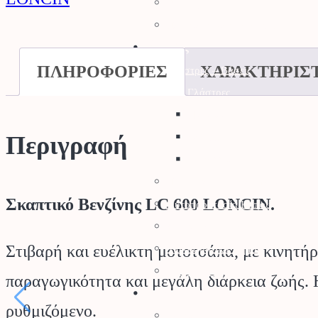
Θερμός
ποσότητα
Παιδικά Εργαλεία Κήπου
Κήπος
ΠΛΗΡΟΦΟΡΙΕΣ
ΧΑΡΑΚΤΗΡΙΣ
Γλάστρες – Βάσεις
Γλάστρες
Πιατάκια
Κασπώ
Περιγραφή
Μεταλλικές Βάσεις
Προϊόντα Δημόσιας Υγείας
Σκαπτικό Βενζίνης LC 600 LONCIN.
Φυτοπροστασία Κήπου
Ψησταριές BBQ
Στιβαρή και ευέλικτη μοτοτσάπα, με κινητήρ
Διακοσμητικά Κήπου
Είδη Σκίασης
παραγωγικότητα και μεγάλη διάρκεια ζωής. Η 
Αγρός
ρυθμιζόμενο.
Δετικά