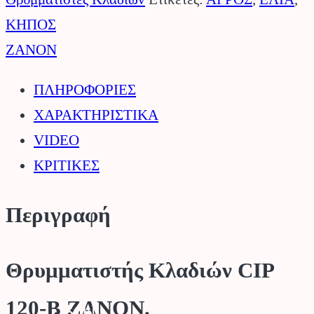
B
ΚΗΠΟΣ
ZANON.
ZANON
ποσότητα
ΠΛΗΡΟΦΟΡΙΕΣ
ΧΑΡΑΚΤΗΡΙΣΤΙΚΑ
VIDEO
ΚΡΙΤΙΚΕΣ
Περιγραφή
Θρυμματιστής Κλαδιών CIP
120-B ZANON.
Stihl