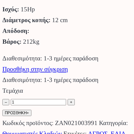
Ισχύς:
15Hp
Διάμετρος κοπής:
12 cm
Απόδοση:
Βάρος:
212kg
Διαθεσιμότητα: 1-3 ημέρες παράδοση
Προσθήκη στην σύγκριση
Διαθεσιμότητα: 1-3 ημέρες παράδοση
Τεμάχια
Θρυμματιστής
–
+
Κλαδιών
ΠΡΟΣΘΗΚΗ+
CIP
Κωδικός προϊόντος:
ZAN021003991
Κατηγορία:
120-
Θρυμματιστές Κλαδιών
Ετικέτες:
ΑΓΡΟΣ
,
ΕΛΙΑ
,