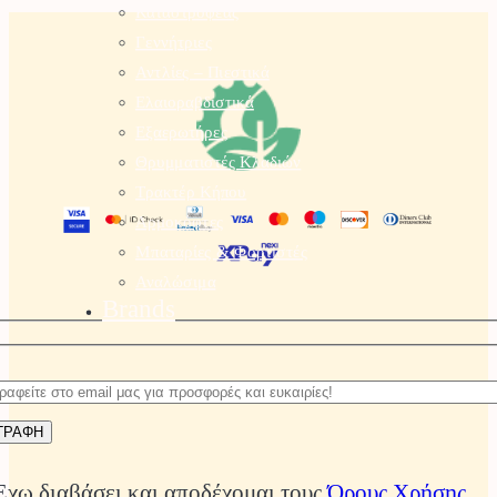
Καταστροφέας
Γεννήτριες
Αντλίες – Πιεστικά
Ελαιοραβδιστικά
Εξαερωτήρες
Θρυμματιστές Κλαδιών
Τρακτέρ Κήπου
Αρμοκόφτες
Μπαταρίες & Φορτιστές
Αναλώσιμα
Brands
Έχω διαβάσει και αποδέχομαι τους
Όρους Χρήσης