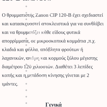
Αλυσοπρίονα
Χορτοκοπτικά
Ο θρυμματιστής Zanon CIP 120-B έχει σχεδιαστεί
Σύστημα Kombi
και κατασκευαστεί αποκλειστικά για να συνθλίβει
Σύστημα Multi
και να θρυμματίζει κάθε είδους φυτικά
Φυσητήρες
Μηχανές Γκαζόν
απορρίμματα, σε μικροσκοπικά κομμάτια ,π.χ.
Ψαλίδια Μπορντούρας
κλαδιά και φύλλα, απόβλητα φρούτων ή
Μηχανήματα Καθαρισμού
λαχανικών, ακόμη και κορμούς ξύλου μέγιστης
Σκαπτικά
Ελαιοραβδιστικά
διαμέτρου 120 χιλιοστών. Διαθέτει 3 λεπίδες
Τεμαχιστές
κοπής και η μετάδοση κίνησης γίνεται με 2
Αντλίες Νερού
ιμάντες.
Αρμοκόφτες Γεωτρύπανα
Εργαλεία-Προστασία
Αξεσουάρ Μηχανημάτων
Λιπαντικά
Γενικά