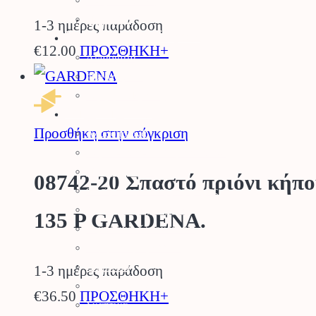
Είδη Οινοποιίας
Πάσσαλοι
1-3 ημέρες παράδοση
Βελτιωτικά Εδάφους
€
12.00
ΠΡΟΣΘΗΚΗ+
Λιπάσματα
Φυτοχώματα
Τύρφη – Περλίτης
Μηχανήματα
Προσθήκη στην σύγκριση
Αλυσοπρίονα
Θαμνοκοπτικά – Χορτοκοπτικά
Πολυμηχάνημα
08742-20 Σπαστό πριόνι κήπ
Φυσητήρες – Αναρροφητήρες
Χλοοκοπτικές Μηχανές
135 P GARDENA.
Ρομποτικό Χλοοκοπτικό
Μπορντουροψάλλιδο
Πλυστικά
1-3 ημέρες παράδοση
Συστήματα Καθαρισμού
€
36.50
ΠΡΟΣΘΗΚΗ+
Σκαπτικά