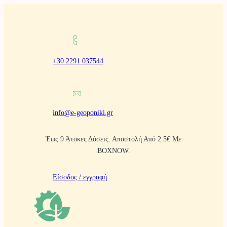
Μετάβαση
στο
περιεχόμενο
+30 2291 037544
info@e-geoponiki.gr
Έως 9 Άτοκες Δόσεις. Αποστολή Από 2.5€ Με
BOXNOW.
Είσοδος / εγγραφή