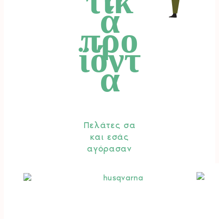
τικ
ά
προ
ϊόντ
α
Πελάτες σα
και εσάς
αγόρασαν