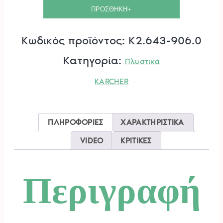
ψεκασμού
ΠΡΟΣΘΗΚΗ+
Multi
Κωδικός προϊόντος:
K2.643-906.0
Jet
Κατηγορία:
Πλυστικά
MJ145
KARCHER
K5
KARCHER.
ΠΛΗΡΟΦΟΡΙΕΣ
ΧΑΡΑΚΤΗΡΙΣΤΙΚΑ
ποσότητα
VIDEO
ΚΡΙΤΙΚΕΣ
Περιγραφή