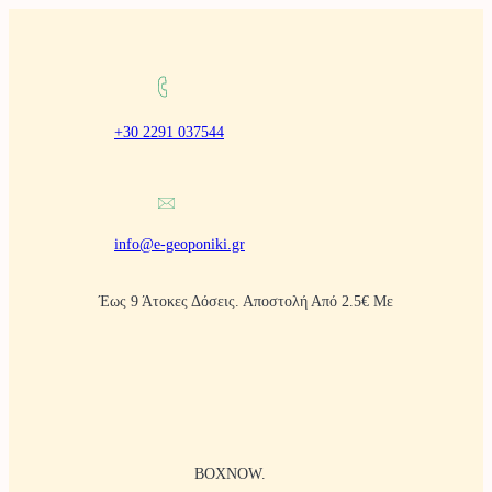
Μετάβαση
στο
περιεχόμενο
+30 2291 037544
info@e-geoponiki.gr
Έως 9 Άτοκες Δόσεις. Αποστολή Από 2.5€ Με
BOXNOW.