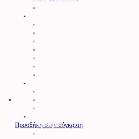
Είδη Σκίασης
Αγρός
Δετικά
Απωθητικά Ζώων
Βαρέλια – Δοχεία
Είδη Συλλογής Καρπού
Κομποστοποίηση
Είδη Οινοποιίας
Πάσσαλοι
Βελτιωτικά Εδάφους
Λιπάσματα
Φυτοχώματα
Τύρφη – Περλίτης
Μηχανήματα
Προσθήκη στην σύγκριση
Αλυσοπρίονα
Θαμνοκοπτικά – Χορτοκοπτικά