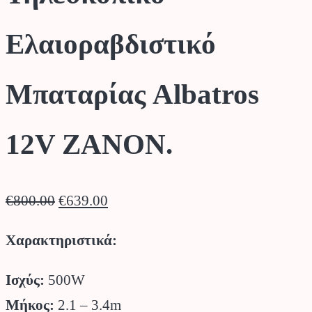
Ελαιοραβδιστικό
Μπαταρίας Albatros
12V ZANON.
Original
Η
€
800.00
€
639.00
price
τρέχουσα
Χαρακτηριστικά:
was:
τιμή
€800.00.
είναι:
Ισχύς:
500W
€639.00.
Μήκος:
2.1 – 3.4m