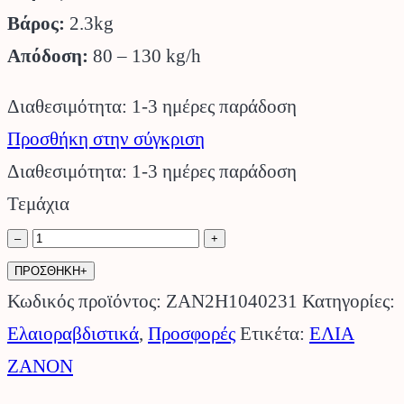
Βάρος:
2.3kg
Απόδοση:
80 – 130 kg/h
Διαθεσιμότητα: 1-3 ημέρες παράδοση
Προσθήκη στην σύγκριση
Διαθεσιμότητα: 1-3 ημέρες παράδοση
Τεμάχια
Τηλεσκοπικό
–
+
Ελαιοραβδιστικό
ΠΡΟΣΘΗΚΗ+
Μπαταρίας
Κωδικός προϊόντος:
ZAN2H1040231
Κατηγορίες:
Albatros
Ελαιοραβδιστικά
,
Προσφορές
Ετικέτα:
ΕΛΙΑ
12V
ZANON
ZANON.