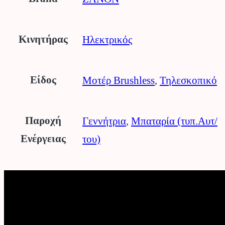
Κινητήρας
Ηλεκτρικός
Είδος
Μοτέρ Brushless
,
Τηλεσκοπικό
Παροχή
Γεννήτρια
,
Μπαταρία (τυπ.Αυτ/
Ενέργειας
του)