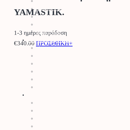
Μανιτάρια
Κλήματα – SuperFoods
YAMASTIK.
Φυσικός Χλοοτάπητας
Τεχνητός Χλοοτάπητας
1-3 ημέρες παράδοση
Τεχνητά Φυτά
Ρουχισμός – Προστασία
€
340.00
ΠΡΟΣΘΗΚΗ+
Γάντια
Γυαλιά Προστασίας
Ρουχισμός
Υποδήματα
Προστασία Κεφαλής
Προστασία Ραντίσματος
Εργαλεία
Εργαλεία Κήπου
Ψαλίδια Κλαδέματος
Πριόνια Χειρός
Τσεκούρια