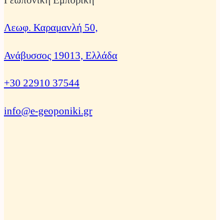
Λεωφ. Καραμανλή 50,
Ανάβυσσος 19013, Ελλάδα
+30 22910 37544
info@e-geoponiki.gr