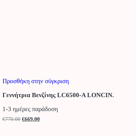
Προσθήκη στην σύγκριση
Γεννήτρια Βενζίνης LC6500-A LONCIN.
1-3 ημέρες παράδοση
Original
Η
€
770.00
€
669.00
price
τρέχουσα