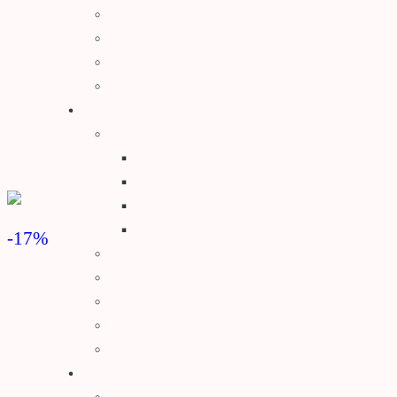
Μηχανολογικά
Εργαλειοθήκες
Θερμός
Παιδικά Εργαλεία Κήπου
Κήπος
Γλάστρες – Βάσεις
Γλάστρες
Πιατάκια
Κασπώ
Μεταλλικές Βάσεις
-17
%
Προϊόντα Δημόσιας Υγείας
Φυτοπροστασία Κήπου
Ψησταριές BBQ
Διακοσμητικά Κήπου
Είδη Σκίασης
Αγρός