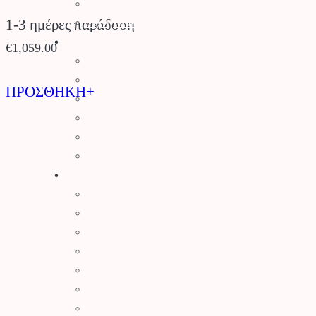
Τεχνητός Χλοοτάπητας
1-3 ημέρες παράδοση
Τεχνητά Φυτά
Ρουχισμός – Προστασία
€
1,059.00
Γάντια
Γυαλιά Προστασίας
ΠΡΟΣΘΗΚΗ+
Ρουχισμός
Υποδήματα
Προστασία Κεφαλής
Προστασία Ραντίσματος
Εργαλεία
Εργαλεία Κήπου
Ψαλίδια Κλαδέματος
Πριόνια Χειρός
Τσεκούρια
Ποτιστήρια
Ψεκαστήρες
Σποροδιανομείς – Καρότσια Κήπου