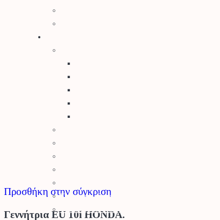
Φρεάτια Κήπου
Ορειχάλκινα Εξαρτήματα
Φυτά – Σπόροι
Σπόροι – Βολβοί
Σπόροι Κηπευτικών
Βιολογικοί Σπόροι
Βολβοί
Σπόροι Γκαζόν
Σπόροι Λουλουδιών
Φυτά για τον Κήπο
Καρποφόρα Δέντρα
Κηπευτικά
Κάκτοι – Παχύφυτα
Μανιτάρια
Προσθήκη στην σύγκριση
Κλήματα – SuperFoods
Φυσικός Χλοοτάπητας
Γεννήτρια EU 10i HONDA.