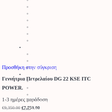
Δετικά
Απωθητικά Ζώων
Βαρέλια – Δοχεία
Είδη Συλλογής Καρπού
Κομποστοποίηση
Είδη Οινοποιίας
Πάσσαλοι
Βελτιωτικά Εδάφους
Λιπάσματα
Φυτοχώματα
Προσθήκη στην σύγκριση
Τύρφη – Περλίτης
Μηχανήματα
Γεννήτρια Πετρελαίου DG 22 KSE ITC
Αλυσοπρίονα
POWER.
Θαμνοκοπτικά – Χορτοκοπτικά
Πολυμηχάνημα
1-3 ημέρες παράδοση
Φυσητήρες – Αναρροφητήρες
Original
Η
€
9,350.00
€
7,750.00
Χλοοκοπτικές Μηχανές