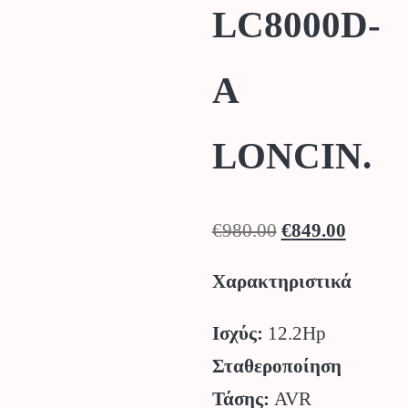
LC8000D-
A
LONCIN.
Original
Η
€
980.00
€
849.00
price
τρέχουσ
Χαρακτηριστικά
was:
τιμή
€980.00.
είναι:
Ισχύς:
12.2Hp
€849.00
Σταθεροποίηση
Τάσης:
AVR