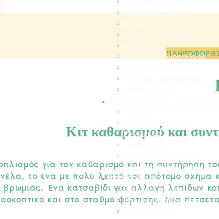
Φυτά για τον Κήπο
Καρποφόρα Δέντρα
Κηπευτικά
Κάκτοι – Παχύφυτα
Μανιτάρια
ΠΛΗΡΟΦΟΡΙΕ
Κλήματα – SuperFoods
Φυσικός Χλοοτάπητας
Τεχνητός Χλοοτάπητας
Τεχνητά Φυτά
Ρουχισμός – Προστα
Γάντια
Γυαλιά Προστασίας
Κιτ καθαρισμού και σ
Ρουχισμός
Υποδήματα
Προστασία Κεφαλής
οπλισμός για τον καθαρισμό και τη συντήρηση του
Προστασία Ραντίσματος
Εργαλεία
ινέλα, το ένα με πολύ λεπτό και απότομο σχήμα κ
βρωμιάς. Ένα κατσαβίδι για αλλαγή λεπίδων κο
Εργαλεία Κήπου
οοκοπτικό και στο σταθμό φόρτισης. Μία πετσέτα
Ψαλίδια Κλαδέματος
Πριόνια Χειρός