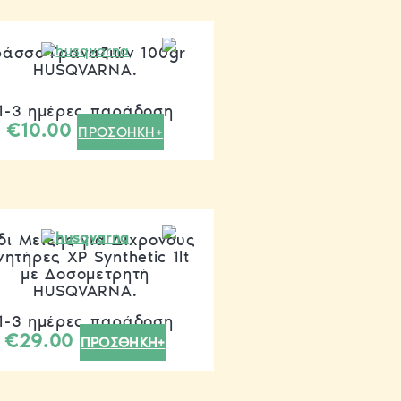
ράσσο Γραναζιών 100gr
HUSQVARNA.
1-3 ημέρες παράδοση
€
10.00
ΠΡΟΣΘΗΚΗ+
δι Μείξης για Δίχρονους
νητήρες XP Synthetic 1lt
με Δοσομετρητή
HUSQVARNA.
1-3 ημέρες παράδοση
€
29.00
ΠΡΟΣΘΗΚΗ+