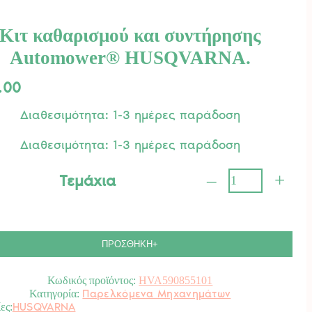
Κιτ καθαρισμού και συντήρησης
Automower® HUSQVARNA.
.00
Διαθεσιμότητα: 1-3 ημέρες παράδοση
Διαθεσιμότητα: 1-3 ημέρες παράδοση
–
+
Τεμάχια
ισμού
ρησης
ower®
ΠΡΟΣΘΗΚΗ+
ARNA.
ητα
Κωδικός προϊόντος:
HVA590855101
Παρελκόμενα Μηχανημάτων
Κατηγορία:
HUSQVARNA