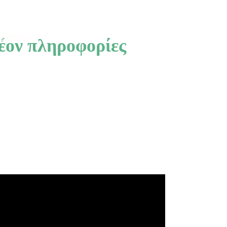
ια Κήπου
έον πληροφορίες
ς