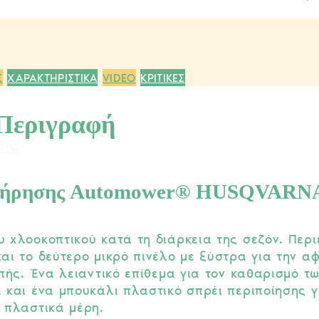
Σ
ΧΑΡΑΚΤΗΡΙΣΤΙΚΑ
VIDEO
ΚΡΙΤΙΚΕΣ
Περιγραφή
σία
υντήρησης Automower® HUSQVARN
 χλοοκοπτικού κατά τη διάρκεια της σεζόν. Περι
αι το δεύτερο μικρό πινέλο με ξύστρα για την α
πής. Ένα λειαντικό επίθεμα για τον καθαρισμό τ
 και ένα μπουκάλι πλαστικό σπρέι περιποίησης γ
πλαστικά μέρη.