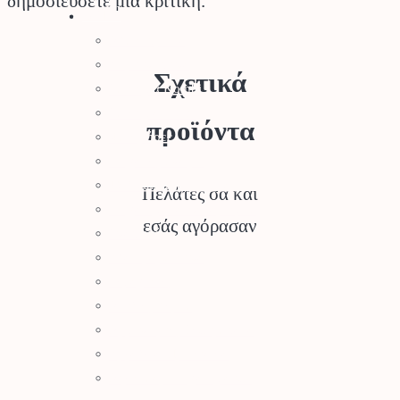
δημοσιεύσετε μια κριτική.
Stihl
Αλυσοπρίονα
Χορτοκοπτικά
Σχετικά
Σύστημα Kombi
Σύστημα Multi
προϊόντα
Φυσητήρες
Μηχανές Γκαζόν
Ψαλίδια Μπορντούρας
Πελάτες σα και
Μηχανήματα Καθαρισμού
εσάς αγόρασαν
Σκαπτικά
Ελαιοραβδιστικά
Τεμαχιστές
Αντλίες Νερού
Αρμοκόφτες Γεωτρύπανα
Εργαλεία-Προστασία
Αξεσουάρ Μηχανημάτων