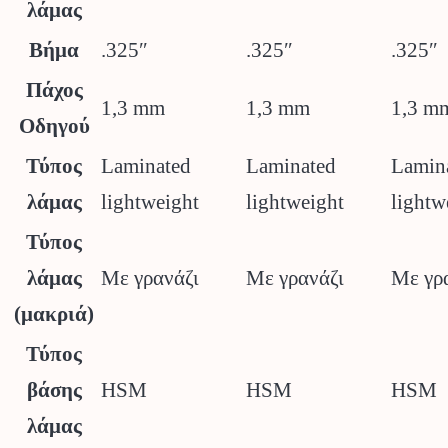
λάμας
Βήμα
.325″
.325″
.325″
Πάχος
1,3 mm
1,3 mm
1,3 m
Οδηγού
Τύπος
Laminated
Laminated
Lamin
λάμας
lightweight
lightweight
lightw
Τύπος
λάμας
Με γρανάζι
Με γρανάζι
Με γρ
(μακριά)
Τύπος
βάσης
HSM
HSM
HSM
λάμας