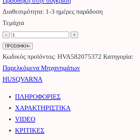
Προσθήκη στην σύγκριση
Διαθεσιμότητα: 1-3 ημέρες παράδοση
Τεμάχια
Πολυστρωματική
–
+
λάμα
ΠΡΟΣΘΗΚΗ+
325”
Κωδικός προϊόντος:
HVA582075372
Κατηγορία:
1.3mm
Παρελκόμενα Μηχανημάτων
45cm
HUSQVARNA
HSM
ΠΛΗΡΟΦΟΡΙΕΣ
HUSQVARNA.
ΧΑΡΑΚΤΗΡΙΣΤΙΚΑ
ποσότητα
VIDEO
ΚΡΙΤΙΚΕΣ