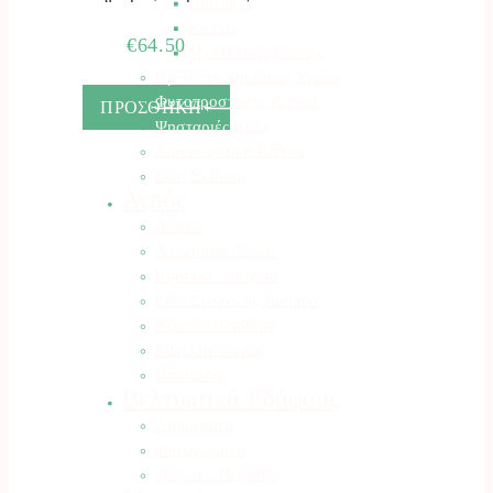
Πιατάκια
Κασπώ
€
64.50
Μεταλλικές Βάσεις
Προϊόντα Δημόσιας Υγείας
Φυτοπροστασία Κήπου
ΠΡΟΣΘΗΚΗ+
Ψησταριές BBQ
Διακοσμητικά Κήπου
Είδη Σκίασης
Αγρός
Δετικά
Απωθητικά Ζώων
Βαρέλια – Δοχεία
Είδη Συλλογής Καρπού
Κομποστοποίηση
Είδη Οινοποιίας
Πάσσαλοι
Βελτιωτικά Εδάφους
Λιπάσματα
Φυτοχώματα
Τύρφη – Περλίτης