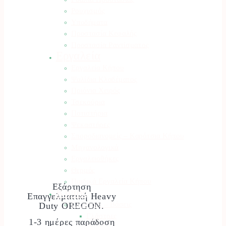
Ρουχισμός
Υποδήματα
Προστασία Κεφαλής
Προστασία Ραντίσματος
Εργαλεία
Εργαλεία Κήπου
Ψαλίδια Κλαδέματος
Πριόνια Χειρός
Τσεκούρια
Ποτιστήρια
Ψεκαστήρες
Σποροδιανομείς – Καρότσια Κήπου
Μηχανολογικά
Εργαλειοθήκες
Θερμός
Παιδικά Εργαλεία Κήπου
Εξάρτηση
Κήπος
Επαγγελματική Heavy
Γλάστρες – Βάσεις
Duty OREGON.
Γλάστρες
1-3 ημέρες παράδοση