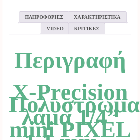
25cm
ΠΛΗΡΟΦΟΡΙΕΣ
ΧΑΡΑΚΤΗΡΙΣΤΙΚΑ
HSM
VIDEO
ΚΡΙΤΙΚΕΣ
HUSQVARNA.
ποσότητα
Περιγραφή
X-Precision
Πολυστρωμα
λάμα 1/4”
mini PIXEL