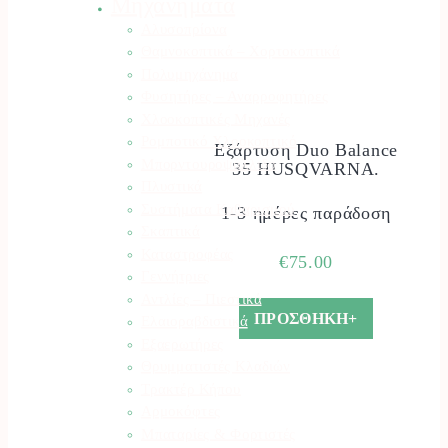
Μηχανήματα
Αλυσοπρίονα
Θαμνοκοπτικά – Χορτοκοπτικά
Πολυμηχάνημα
Φυσητήρες – Αναρροφητήρες
Χλοοκοπτικές Μηχανές
Ρομποτικό Χλοοκοπτικό
Εξάρτυση Duo Balance
Μπορντουροψάλλιδο
35 HUSQVARNA.
Πλυστικά
Συστήματα Καθαρισμού
1-3 ημέρες παράδοση
Σκαπτικά
Καταστροφέας
€
75.00
Γεννήτριες
Αντλίες – Πιεστικά
ΠΡΟΣΘΗΚΗ+
Ελαιοραβδιστικά
Εξαερωτήρες
Θρυμματιστές Κλαδιών
Τρακτέρ Κήπου
Αρμοκόφτες
Μπαταρίες & Φορτιστές