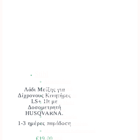
Stihl
Αλυσοπρίονα
Χορτοκοπτικά
Λάδι Μείξης για
Δίχρονους Κινητήρες
Σύστημα Kombi
LS+ 1lt με
Σύστημα Multi
Δοσομετρητή
Φυσητήρες
HUSQVARNA.
Μηχανές Γκαζόν
1-3 ημέρες παράδοση
Ψαλίδια Μπορντούρας
Μηχανήματα Καθαρισμού
Σκαπτικά
€
19.00