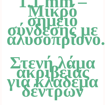
1.1 mm –
Μικρό
σημείο
σύνδεσης με
αλυσοπρίονο
Στενή λάμα
ακριβείας
για κλάδεμα
δέντρων