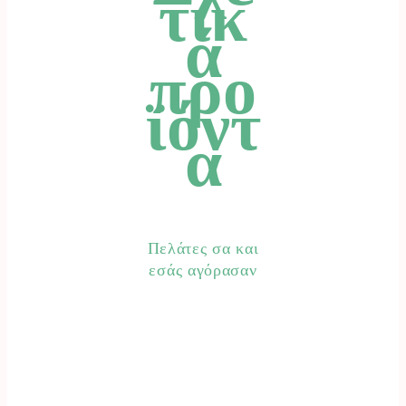
τικ
ά
προ
ϊόντ
α
Πελάτες σα και
εσάς αγόρασαν