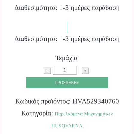
Διαθεσιμότητα: 1-3 ημέρες παράδοση
Διαθεσιμότητα: 1-3 ημέρες παράδοση
Τεμάχια
X-
–
+
Precision
ΠΡΟΣΘΗΚΗ+
Πολυστρωματική
Κωδικός προϊόντος:
HVA529340760
λάμα
Κατηγορία:
Παρελκόμενα Μηχανημάτων
1/4”mini
HUSQVARNA
1.1mm