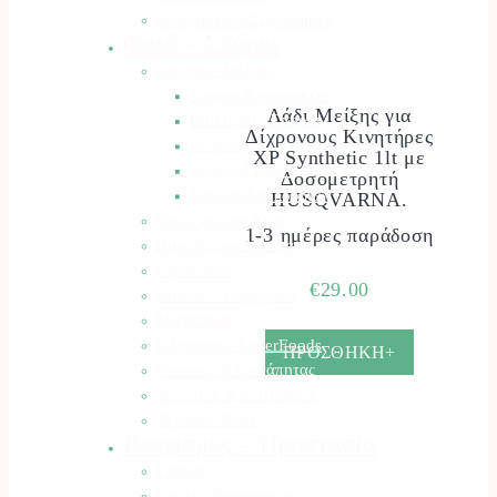
Ορειχάλκινα Εξαρτήματα
Φυτά – Σπόροι
Σπόροι – Βολβοί
Σπόροι Κηπευτικών
Λάδι Μείξης για
Βιολογικοί Σπόροι
Δίχρονους Κινητήρες
Βολβοί
XP Synthetic 1lt με
Σπόροι Γκαζόν
Δοσομετρητή
Σπόροι Λουλουδιών
HUSQVARNA.
Φυτά για τον Κήπο
1-3 ημέρες παράδοση
Καρποφόρα Δέντρα
Κηπευτικά
€
29.00
Κάκτοι – Παχύφυτα
Μανιτάρια
Κλήματα – SuperFoods
ΠΡΟΣΘΗΚΗ+
Φυσικός Χλοοτάπητας
Τεχνητός Χλοοτάπητας
Τεχνητά Φυτά
Ρουχισμός – Προστασία
Γάντια
Γυαλιά Προστασίας