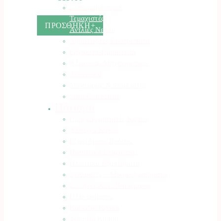
Ελαιοραβδιστικά
Τεμαχιστές
ΠΡΟΣΘΗΚΗ+
Αντλίες Νερού
Αρμοκόφτες Γεωτρύπανα
Εργαλεία-Προστασία
Αξεσουάρ Μηχανημάτων
Λιπαντικά
Μπαταρίες & Φορτιστές
Stihl Collection
Πότισμα
Προγραμματιστές Κήπου
Λάστιχα Κήπου
Εξαρτήματα Βρύσης
Ποτιστικά Επιφανείας
Πλαστικά Εξαρτήματα
Σταλάκτες – Μικροεξαρτήματα
Σωλήνες Αυτ. Ποτίσματος
Ηλεκτροβάνες
Καλώδια Κήπου
Φρεάτια Κήπου