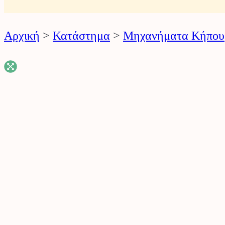
ό
ν
Αρχική
>
Κατάστημα
>
Μηχανήματα Κήπου
τ
ω
ν