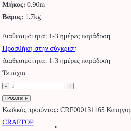
Μήκος:
0.90m
Βάρος:
1.7kg
Διαθεσιμότητα: 1-3 ημέρες παράδοση
Προσθήκη στην σύγκριση
Διαθεσιμότητα: 1-3 ημέρες παράδοση
Τεμάχια
Θαμνοκοπτικό
–
+
με
ΠΡΟΣΘΗΚΗ+
Δίσκο
Κωδικός προϊόντος:
CRF000131165
Κατηγορ
4Δ
CRAFTOP
Stihl