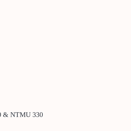
60 & NTMU 330