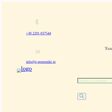
Μετάβαση
στο
περιεχόμενο
+30 2291 037544
Έως
info@e-geoponiki.gr
Α
ν
α