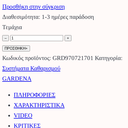
Προσθήκη στην σύγκριση
Διαθεσιμότητα: 1-3 ημέρες παράδοση
Τεμάχια
14841-
–
+
55
ΠΡΟΣΘΗΚΗ+
Καθαριστής
Κωδικός προϊόντος:
GRD970721701
Κατηγορία:
Επιφανειών
Συστήματα Καθαρισμού
AquaBrush
GARDENA
03/18V
ΠΛΗΡΟΦΟΡΙΕΣ
P4A
ΧΑΡΑΚΤΗΡΙΣΤΙΚΑ
GARDENA.
VIDEO
ποσότητα
ΚΡΙΤΙΚΕΣ