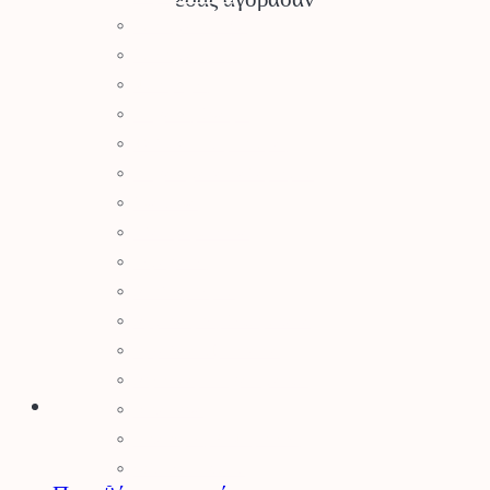
Σύστημα Kombi
Σύστημα Multi
Φυσητήρες
Μηχανές Γκαζόν
Ψαλίδια Μπορντούρας
Μηχανήματα Καθαρισμού
Σκαπτικά
Ελαιοραβδιστικά
Τεμαχιστές
Αντλίες Νερού
Αρμοκόφτες Γεωτρύπανα
Εργαλεία-Προστασία
Αξεσουάρ Μηχανημάτων
Λιπαντικά
Μπαταρίες & Φορτιστές
Stihl Collection