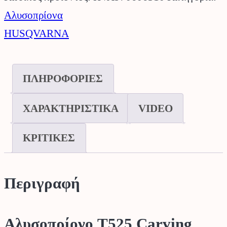
HUSQVARNA.
Αλυσοπρίονα
ποσότητα
HUSQVARNA
ΠΛΗΡΟΦΟΡΙΕΣ
ΧΑΡΑΚΤΗΡΙΣΤΙΚΑ
VIDEO
ΚΡΙΤΙΚΕΣ
Περιγραφή
Αλυσοπρίονο T525 Carving