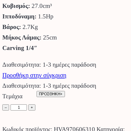
Κυβισμός:
27.0cm³
Ιπποδύναμη:
1.5Hp
Βάρος:
2.7Kg
Μήκος Λάμας:
25cm
Carving 1/4″
Διαθεσιμότητα: 1-3 ημέρες παράδοση
Προσθήκη στην σύγκριση
Διαθεσιμότητα: 1-3 ημέρες παράδοση
ΠΡΟΣΘΗΚΗ+
Τεμάχια
Αλυσοπρίονο
–
+
T525
Carving
Κωδικός προϊόντος:
HVA970606310
Κατηγορία: