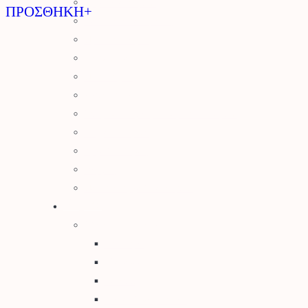
Εργαλεία Κήπου
ΠΡΟΣΘΗΚΗ+
Ψαλίδια Κλαδέματος
Πριόνια Χειρός
Τσεκούρια
Ποτιστήρια
Ψεκαστήρες
Σποροδιανομείς – Καρότσια Κήπου
Μηχανολογικά
Εργαλειοθήκες
Θερμός
Παιδικά Εργαλεία Κήπου
Κήπος
Γλάστρες – Βάσεις
Γλάστρες
Πιατάκια
Κασπώ
Μεταλλικές Βάσεις