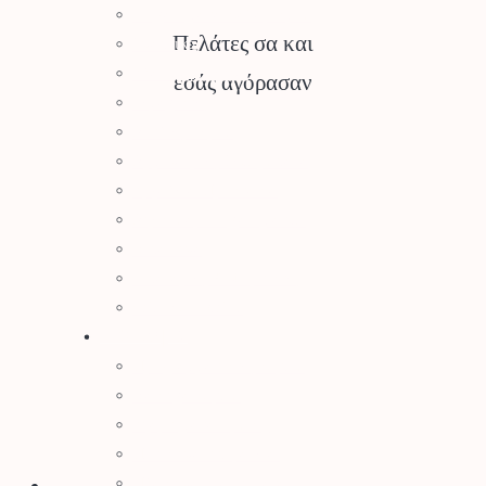
Μηχανήματα Καθαρισμού
Πελάτες σα και
Σκαπτικά
Ελαιοραβδιστικά
εσάς αγόρασαν
Τεμαχιστές
Αντλίες Νερού
Αρμοκόφτες Γεωτρύπανα
Εργαλεία-Προστασία
Αξεσουάρ Μηχανημάτων
Λιπαντικά
Μπαταρίες & Φορτιστές
Stihl Collection
Πότισμα
Προγραμματιστές Κήπου
Λάστιχα Κήπου
Εξαρτήματα Βρύσης
Ποτιστικά Επιφανείας
Πλαστικά Εξαρτήματα