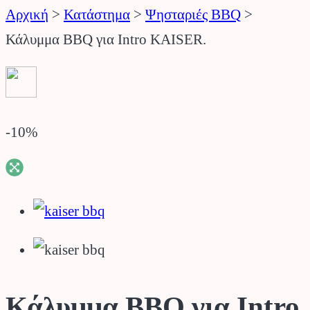
Αρχική
>
Κατάστημα
>
Ψησταριές BBQ
>
Κάλυμμα BBQ για Intro KAISER.
-10
%
Κάλυμμα BBQ για Intro