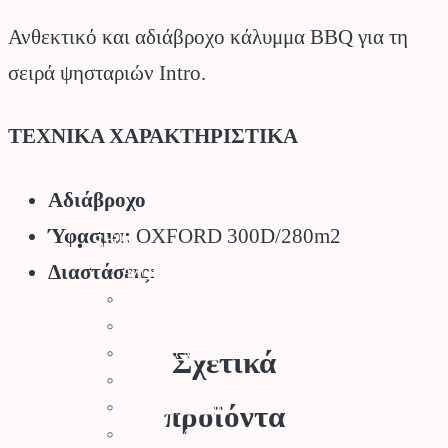
Ανθεκτικό και αδιάβροχο κάλυμμα BBQ για τη
σειρά ψησταριών Intro.
ΤΕΧΝΙΚΑ ΧΑΡΑΚΤΗΡΙΣΤΙΚΑ
Αδιάβροχο
Ύφασμα:
OXFORD 300D/280m2
Stihl
Διαστάσεις:
Αλυσοπρίονα
Χορτοκοπτικά
Σύστημα Kombi
Σύστημα Multi
Σχετικά
Φυσητήρες
Μηχανές Γκαζόν
προϊόντα
Ψαλίδια Μπορντούρας