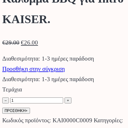
KAISER.
Original
Η
€
29.00
€
26.00
price
τρέχουσα
Διαθεσιμότητα: 1-3 ημέρες παράδοση
was:
τιμή
Προσθήκη στην σύγκριση
€29.00.
είναι:
Διαθεσιμότητα: 1-3 ημέρες παράδοση
€26.00.
Τεμάχια
Κάλυμμα
–
+
BBQ
ΠΡΟΣΘΗΚΗ+
για
Κωδικός προϊόντος:
KAI0000C0009
Κατηγορίες: