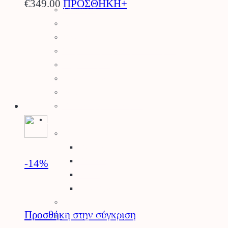
€
349.00
ΠΡΟΣΘΗΚΗ+
Τσεκούρια
Ποτιστήρια
Ψεκαστήρες
Σποροδιανομείς – Καρότσια Κήπου
Μηχανολογικά
Εργαλειοθήκες
Θερμός
Παιδικά Εργαλεία Κήπου
Κήπος
Γλάστρες – Βάσεις
Γλάστρες
Πιατάκια
-14
%
Κασπώ
Μεταλλικές Βάσεις
Προϊόντα Δημόσιας Υγείας
Προσθήκη στην σύγκριση
Φυτοπροστασία Κήπου