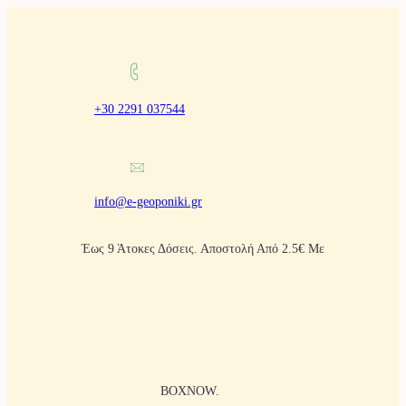
Μετάβαση
στο
περιεχόμενο
+30 2291 037544
info@e-geoponiki.gr
Έως 9 Άτοκες Δόσεις. Αποστολή Από 2.5€ Με
BOXNOW.