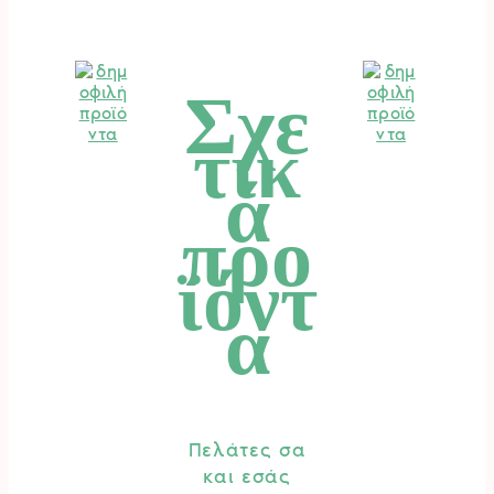
Σχε
τικ
ά
προ
ϊόντ
α
Πελάτες σα
και εσάς