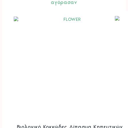
αγόρασαν
Βιολογικό Κοκκώδες Λίπασμα Κηπευτικών