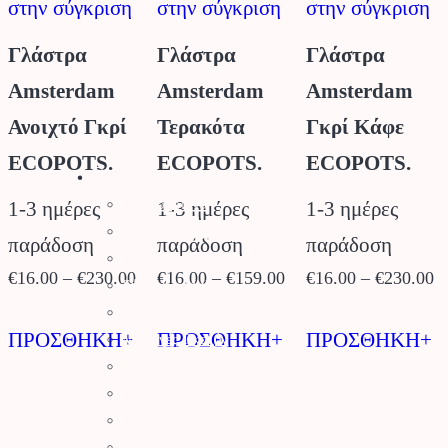
στην σύγκριση
στην σύγκριση
στην σύγκριση
του
του
τ
προϊόντος
προϊόντος
π
Γλάστρα
Γλάστρα
Γλάστρα
Amsterdam
Amsterdam
Amsterdam
Ανοιχτό Γκρί
Τερακότα
Γκρί Κάφε
ECOPOTS.
ECOPOTS.
ECOPOTS.
Stihl
Αλυσοπρίονα
1-3 ημέρες
1-3 ημέρες
1-3 ημέρες
Χορτοκοπτικά
παράδοση
παράδοση
παράδοση
Σύστημα Kombi
Price
Price
P
€
16.00
–
€
230.00
€
16.00
–
€
159.00
€
16.00
–
€
230.00
Σύστημα Multi
range:
range:
r
Φυσητήρες
Αυτό
Αυτό
Α
€16.00
€16.00
€
ΠΡΟΣΘΗΚΗ+
ΠΡΟΣΘΗΚΗ+
ΠΡΟΣΘΗΚΗ+
Μηχανές Γκαζόν
το
το
τ
through
through
t
Ψαλίδια Μπορντούρας
προϊόν
προϊόν
π
Μηχανήματα Καθαρισμού
€230.00
€159.00
€
Σκαπτικά
έχει
έχει
έχ
Ελαιοραβδιστικά