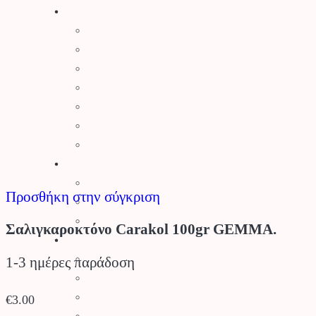
Αγρός
Δετικά
Απωθητικά Ζώων
Βαρέλια – Δοχεία
Είδη Συλλογής Καρπού
Κομποστοποίηση
Είδη Οινοποιίας
Πάσσαλοι
Βελτιωτικά Εδάφους
Λιπάσματα
Προσθήκη στην σύγκριση
Φυτοχώματα
Τύρφη – Περλίτης
Σαλιγκαροκτόνο Carakol 100gr GEMMA.
Μηχανήματα
Αλυσοπρίονα
1-3 ημέρες παράδοση
Θαμνοκοπτικά – Χορτοκοπτικά
Πολυμηχάνημα
€
3.00
Φυσητήρες – Αναρροφητήρες