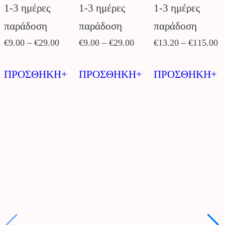
1-3 ημέρες
1-3 ημέρες
1-3 ημέρες
παράδοση
παράδοση
παράδοση
Price
Price
P
€
9.00
–
€
29.00
€
9.00
–
€
29.00
€
13.20
–
€
115.00
range:
range:
r
Αυτό
Αυτό
Α
€9.00
€9.00
€
ΠΡΟΣΘΗΚΗ+
ΠΡΟΣΘΗΚΗ+
ΠΡΟΣΘΗΚΗ+
το
το
τ
through
through
t
προϊόν
προϊόν
π
€29.00
€29.00
€
έχει
έχει
έχ
πολλαπλές
πολλαπλές
π
παραλλαγές.
παραλλαγές.
π
Οι
Οι
Ο
επιλογές
επιλογές
ε
μπορούν
μπορούν
μ