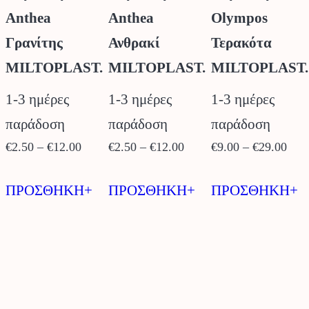
Anthea
Anthea
Olympos
Γρανίτης
Ανθρακί
Τερακότα
MILTOPLAST.
MILTOPLAST.
MILTOPLAST.
1-3 ημέρες
1-3 ημέρες
1-3 ημέρες
παράδοση
παράδοση
παράδοση
Price
Price
Pric
€
2.50
–
€
12.00
€
2.50
–
€
12.00
€
9.00
–
€
29.00
range:
range:
rang
Αυτό
Αυτό
Α
€2.50
€2.50
€9.
ΠΡΟΣΘΗΚΗ+
ΠΡΟΣΘΗΚΗ+
ΠΡΟΣΘΗΚΗ+
το
το
τ
through
through
thro
προϊόν
προϊόν
π
€12.00
€12.00
€29
έχει
έχει
έχ
πολλαπλές
πολλαπλές
π
παραλλαγές.
παραλλαγές.
π