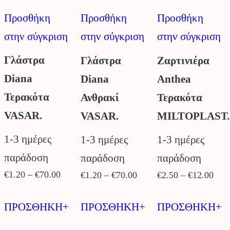
Προσθήκη
Προσθήκη
Προσθήκη
στην σύγκριση
στην σύγκριση
στην σύγκριση
Γλάστρα
Γλάστρα
Ζαρτινιέρα
Diana
Diana
Anthea
Τερακότα
Ανθρακί
Τερακότα
VASAR.
VASAR.
MILTOPLAST.
1-3 ημέρες
1-3 ημέρες
1-3 ημέρες
παράδοση
παράδοση
παράδοση
Price
Price
Pric
€
1.20
–
€
70.00
€
1.20
–
€
70.00
€
2.50
–
€
12.00
range:
range:
rang
Αυτό
Αυτό
Α
€1.20
€1.20
€2.
ΠΡΟΣΘΗΚΗ+
ΠΡΟΣΘΗΚΗ+
ΠΡΟΣΘΗΚΗ+
το
το
τ
through
through
thro