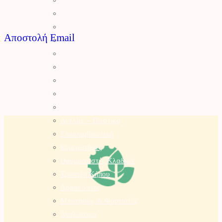
Χλοοκοπτικές Μηχανές
Ρομποτικό Χλοοκοπτικό
Αποστολή Email
Μπορντουροψάλλιδο
Πλυστικά
Συστήματα Καθαρισμού
Σκαπτικά
Καταστροφέας
Γεννήτριες
Αντλίες – Πιεστικά
Ελαιοραβδιστικά
Εξαερωτήρες
Θρυμματιστές Κλαδιών
Τρακτέρ Κήπου
Αρμοκόφτες
Μπαταρίες & Φορτιστές
Αναλώσιμα