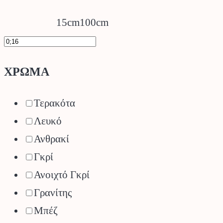
15cm
100cm
ΧΡΩΜΑ
Τερακότα
Λευκό
Ανθρακί
Γκρί
Ανοιχτό Γκρί
Γρανίτης
Μπέζ