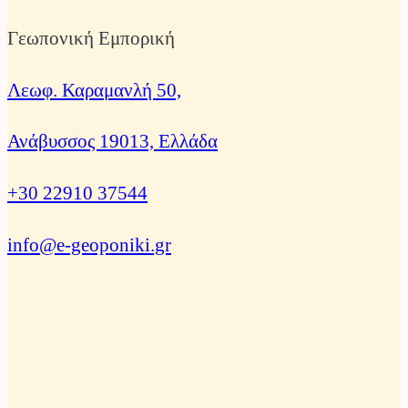
Γεωπονική Εμπορική
Λεωφ. Καραμανλή 50,
Ανάβυσσος 19013, Ελλάδα
+30 22910 37544
info@e-geoponiki.gr