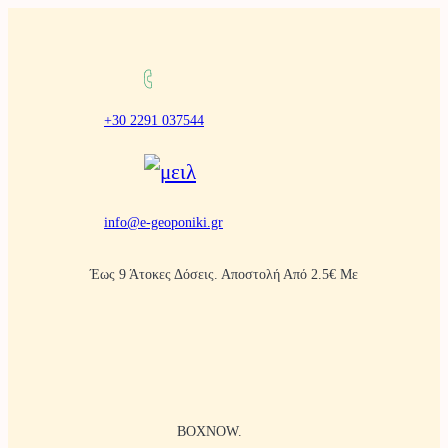
Μετάβαση
στο
περιεχόμενο
+30 2291 037544
info@e-geoponiki.gr
Έως 9 Άτοκες Δόσεις. Αποστολή Από 2.5€ Με
BOXNOW.