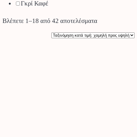
Γκρί Καφέ
Sorted
Βλέπετε 1–18 από 42 αποτελέσματα
by
price:
low
to
high