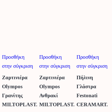
Οι
Οι
Ο
επιλογές
επιλογές
ε
μπορούν
μπορούν
μ
να
να
ν
επιλεγούν
επιλεγούν
ε
στη
στη
σ
Προσθήκη
Προσθήκη
Προσθήκη
σελίδα
σελίδα
σ
στην σύγκριση
στην σύγκριση
στην σύγκριση
του
του
τ
προϊόντος
προϊόντος
π
Ζαρτινιέρα
Ζαρτινιέρα
Πήλινη
Olympos
Olympos
Γλάστρα
Γρανίτης
Ανθρακί
Festonati
MILTOPLAST.
MILTOPLAST.
CERAMART.