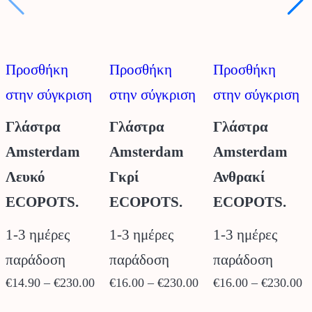
να
να
ν
επιλεγούν
επιλεγούν
ε
στη
στη
σ
Προσθήκη
Προσθήκη
Προσθήκη
σελίδα
σελίδα
σ
στην σύγκριση
στην σύγκριση
στην σύγκριση
του
του
τ
προϊόντος
προϊόντος
π
Γλάστρα
Γλάστρα
Γλάστρα
Amsterdam
Amsterdam
Amsterdam
Λευκό
Γκρί
Ανθρακί
ECOPOTS.
ECOPOTS.
ECOPOTS.
1-3 ημέρες
1-3 ημέρες
1-3 ημέρες
παράδοση
παράδοση
παράδοση
Price
Price
P
€
14.90
–
€
230.00
€
16.00
–
€
230.00
€
16.00
–
€
230.00
range:
range:
r
Αυτό
Αυτό
Α