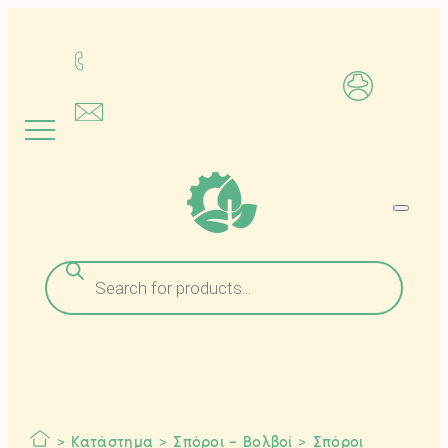
Μετάβαση
στο
περιεχόμενο
Αναζήτηση
προϊόντων
>
Κατάστημα
>
Σπόροι – Βολβοί
>
Σπόροι