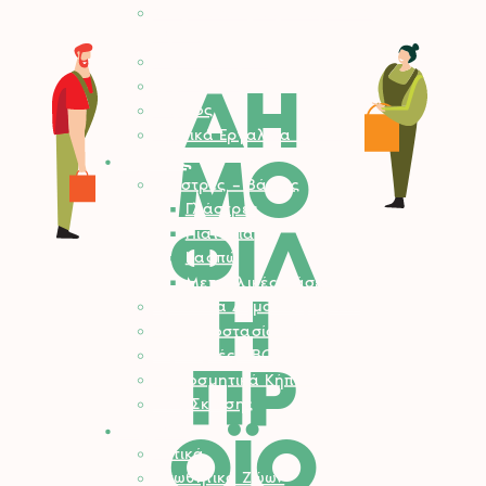
Σποροδιανομείς – Καρότσια
Κήπου
Μηχανολογικά
ΔΗ
Εργαλειοθήκες
Θερμός
Παιδικά Εργαλεία Κήπου
ΜΟ
Κήπος
Γλάστρες – Βάσεις
Γλάστρες
ΦΙΛ
Πιατάκια
Κασπώ
Μεταλλικές Βάσεις
Η
Προϊόντα Δημόσιας Υγείας
Φυτοπροστασία Κήπου
Ψησταριές BBQ
ΠΡ
Διακοσμητικά Κήπου
Είδη Σκίασης
Αγρός
ΟΪΟ
Δετικά
Απωθητικά Ζώων