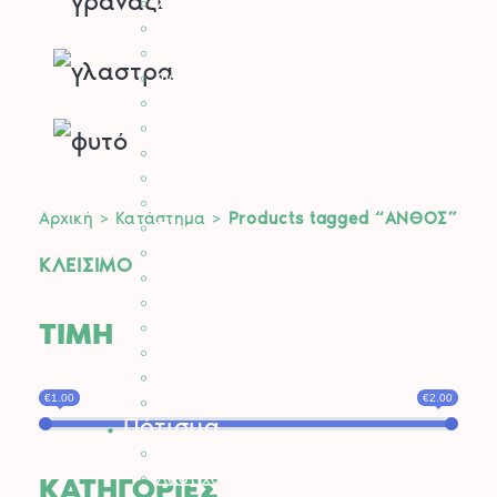
Χορτοκοπτικά
Σύστημα Kombi
Σύστημα Multi
Φυσητήρες
Μηχανές Γκαζόν
Ψαλίδια Μπορντούρας
Μηχανήματα Καθαρισμού
Σκαπτικά
Ελαιοραβδιστικά
Αρχική
>
Κατάστημα
>
Products tagged “ΑΝΘΟΣ”
Τεμαχιστές
Αντλίες Νερού
ΚΛΕΙΣΙΜΟ
Αρμοκόφτες Γεωτρύπανα
Εργαλεία-Προστασία
ΤΙΜΗ
Αξεσουάρ Μηχανημάτων
Λιπαντικά
Μπαταρίες & Φορτιστές
Stihl Collection
€1.00
€2.00
Πότισμα
Προγραμματιστές Κήπου
Λάστιχα Κήπου
ΚΑΤΗΓΟΡΙΕΣ