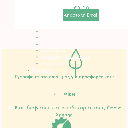
Καταστροφέας
€
3.00
Γεννήτριες
Αποστολή Email
Αντλίες – Πιεστικά
Ελαιοραβδιστικά
Εξαερωτήρες
Θρυμματιστές Κλαδιών
Τρακτέρ Κήπου
Αρμοκόφτες
Μπαταρίες & Φορτιστές
Αναλώσιμα
Brands
Έχω διαβάσει και αποδέχομαι τους
Όρους
Χρήσης