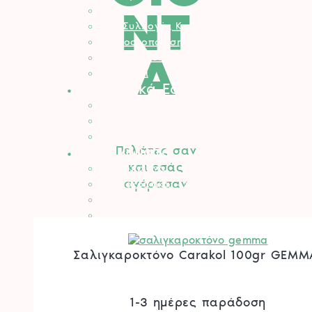
ΝΤ
Βαρέλια – Δοχεία
Είδη Συλλογής Καρπού
Κομποστοποίηση
Α
Είδη Οινοποιίας
Πάσσαλοι
Βελτιωτικά Εδάφους
Λιπάσματα
Φυτοχώματα
Τύρφη – Περλίτης
Μηχανήματα
Πελάτες σαν
και εσάς
Αλυσοπρίονα
αγόρασαν
Θαμνοκοπτικά – Χορτοκοπτικά
Πολυμηχάνημα
Φυσητήρες – Αναρροφητήρες
Χλοοκοπτικές Μηχανές
Ρομποτικό Χλοοκοπτικό
Σαλιγκαροκτόνο Carakol 100gr GEMM
Μπορντουροψάλλιδο
Πλυστικά
Συστήματα Καθαρισμού
1-3 ημέρες παράδοση
Σκαπτικά