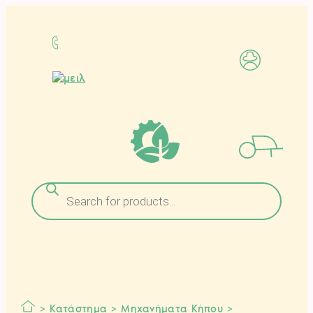
Μετάβαση
στο
περιεχόμενο
Αναζήτηση
προϊόντων
>
Κατάστημα
>
Μηχανήματα Κήπου
>