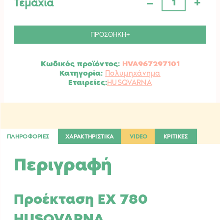
–
+
Τεμάχια
Προέκταση
EX
780
HUSQVARNA.
ΠΡΟΣΘΗΚΗ+
ποσότητα
Κωδικός προϊόντος:
HVA967297101
Κατηγορία:
Πολυμηχάνημα
HUSQVARNA
ΠΛΗΡΟΦΟΡΙΕΣ
ΧΑΡΑΚΤΗΡΙΣΤΙΚΑ
VIDEO
ΚΡΙΤΙΚΕΣ
Περιγραφή
Προέκταση EX 780
HUSQVARNA.