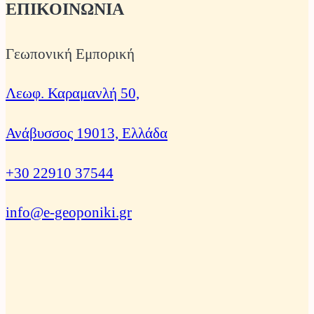
ΕΠΙΚΟΙΝΩΝΙΑ
Γεωπονική Εμπορική
Λεωφ. Καραμανλή 50,
Ανάβυσσος 19013, Ελλάδα
+30 22910 37544
info@e-geoponiki.gr