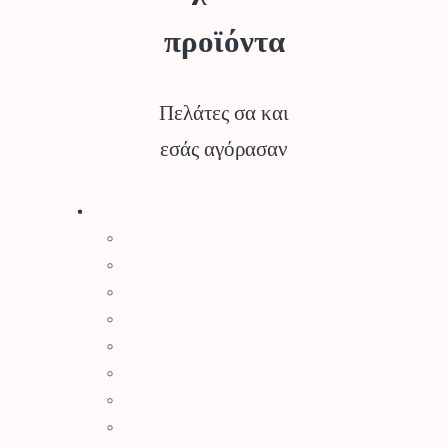
προϊόντα
Πελάτες σα και
εσάς αγόρασαν
Stihl
Αλυσοπρίονα
Χορτοκοπτικά
Σύστημα Kombi
Σύστημα Multi
Φυσητήρες
Μηχανές Γκαζόν
Ψαλίδια Μπορντούρας
Μηχανήματα Καθαρισμού