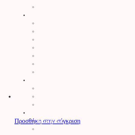
Είδη Σκίασης
Αγρός
Δετικά
Απωθητικά Ζώων
Βαρέλια – Δοχεία
Είδη Συλλογής Καρπού
Κομποστοποίηση
Είδη Οινοποιίας
Πάσσαλοι
Βελτιωτικά Εδάφους
Λιπάσματα
Φυτοχώματα
Τύρφη – Περλίτης
Μηχανήματα
Προσθήκη στην σύγκριση
Αλυσοπρίονα
Θαμνοκοπτικά – Χορτοκοπτικά