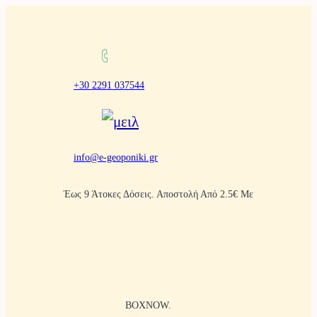
Μετάβαση
στο
περιεχόμενο
+30 2291 037544
info@e-geoponiki.gr
Έως 9 Άτοκες Δόσεις. Αποστολή Από 2.5€ Με
BOXNOW.