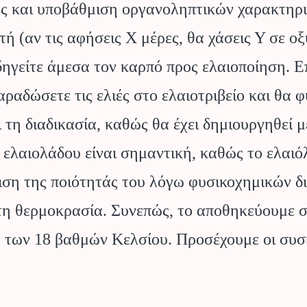
 και υποβάθμιση οργανοληπτικών χαρακτηρισ
υτή (αν τις αφήσεις Χ μέρες, θα χάσεις Υ σε 
οδηγείτε άμεσα τον καρπό προς ελαιοποίηση. Ε
αραδώσετε τις ελιές στο ελαιοτριβείο και θα 
ει τη διαδικασία, καθώς θα έχει δημιουργηθεί
λαιολάδου είναι σημαντική, καθώς το ελαιόλ
ση της ποιότητάς του λόγω φυσικοχημικών διε
τη θερμοκρασία. Συνεπώς, το αποθηκεύουμε σ
των 18 βαθμών Κελσίου. Προσέχουμε οι συσκε