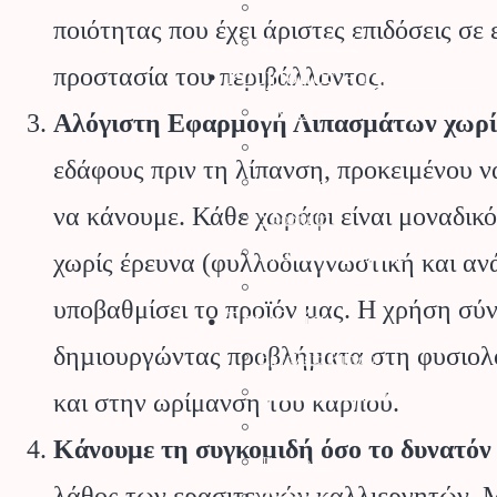
Τεχνητός Χλοοτάπητας
ποιότητας που έχει άριστες επιδόσεις σε
Τεχνητά Φυτά
Ρουχισμός – Προστασία
προστασία του περιβάλλοντος.
Γάντια
Αλόγιστη Εφαρμογή Λιπασμάτων χωρίς
Γυαλιά Προστασίας
εδάφους πριν τη λίπανση, προκειμένου να
Ρουχισμός
να κάνουμε. Κάθε χωράφι είναι μοναδικό
Υποδήματα
Προστασία Κεφαλής
χωρίς έρευνα (φυλλοδιαγνωστική και αν
Προστασία Ραντίσματος
υποβαθμίσει το προϊόν μας. Η χρήση σύ
Εργαλεία
δηµιουργώντας προβλήµατα στη φυσιολογ
Εργαλεία Κήπου
Ψαλίδια Κλαδέματος
και στην ωρίμανση του καρπού.
Πριόνια Χειρός
Κάνουμε τη συγκομιδή όσο το δυνατόν
Τσεκούρια
λάθος των ερασιτεχνών καλλιεργητών. Μά