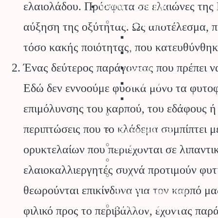
Φυτά – Σπόροι
ελαιολάδου. Πρόσφατα σε ελαιώνες της 
Σπόροι – Βολβοί
αύξηση της οξύτητας. Ως αποτέλεσμα, π
Σπόροι Κηπευτικών
τόσο κακής ποιότητας, που κατευθύνθηκ
Βιολογικοί Σπόροι
Ένας δεύτερος παράγοντας που πρέπει να
Βολβοί
Σπόροι Γκαζόν
Εδώ δεν εννοούμε φυσικά μόνο τα φυτοφ
Σπόροι Λουλουδιών
επιμόλυνσης του καρπού, του εδάφους ή 
Φυτά για τον Κήπο
περιπτώσεις που το κλάδεμα συμπίπτει μ
Καρποφόρα Δέντρα
Κηπευτικά
ορυκτελαίων που περιέχονται σε λιπαντικά
Κάκτοι – Παχύφυτα
ελαιοκαλλιεργητές συχνά προτιμούν φυτ
Μανιτάρια
θεωρούνται επικίνδυνα για τον καρπό μας
Κλήματα – SuperFoods
Φυσικός Χλοοτάπητας
φιλικό προς το περιβάλλον, έχοντας παρ