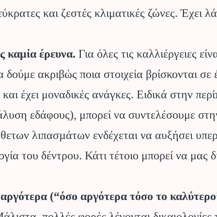
 εύκρατες και ζεστές κλιματικές ζώνες. Έχει λ
 καμία έρευνα.
Για όλες τις καλλιέργειες είν
 δούμε ακριβώς ποια στοιχεία βρίσκονται σε έ
 και έχει μοναδικές ανάγκες. Ειδικά στην πε
άλυση εδάφους), μπορεί να συντελέσουμε στη
νθετων λιπασµάτων ενδέχεται να αυξήσει υπε
ία του δέντρου. Κάτι τέτοιο μπορεί να μας
 αργότερα (“όσο αργότερα τόσο το καλύτερο
λιστα, πολλές φορές λέγονται δικαιολογίες το