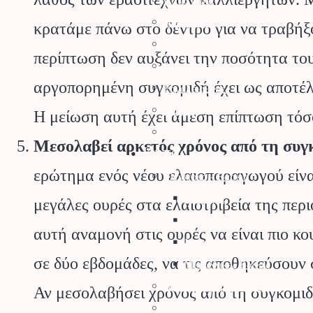
Ποτιστήρια
Ψεκαστήρες
κρατάμε πάνω στο δέντρο για να τραβήξ
Σποροδιανομείς – Καρότσια Κήπ
περίπτωση δεν αυξάνει την ποσότητα το
Μηχανολογικά
αργοπορημένη συγκομιδή έχει ως αποτέλ
Εργαλειοθήκες
Θερμός
Η μείωση αυτή έχει άμεση επίπτωση τόσ
Παιδικά Εργαλεία Κήπου
Μεσολαβεί αρκετός χρόνος από τη συγκ
Κήπος
ερώτημα ενός νέου ελαιοπαραγωγού είναι
Γλάστρες – Βάσεις
Γλάστρες
μεγάλες ουρές στα ελαιοτριβεία της περ
Πιατάκια
αυτή αναμονή στις ουρές να είναι πιο κο
Κασπώ
σε δύο εβδομάδες, να τις αποθηκεύσουν 
Μεταλλικές Βάσεις
Προϊόντα Δημόσιας Υγείας
Αν μεσολαβήσει χρόνος από τη συγκομιδή
Φυτοπροστασία Κήπου