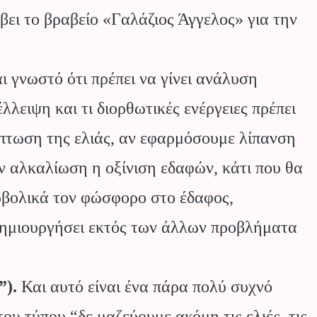
άβει το βραβείο «Γαλάζιος Άγγελος» για την
αι γνωστό ότι πρέπει να γίνει ανάλυση
λλειψη και τι διορθωτικές ενέργειες πρέπει
ρίπτωση της ελιάς, αν εφαρμόσουμε λίπανση
ν αλκαλίωση η οξίνιση εδαφών, κάτι που θα
ρβολικά τον φώσφορο στο έδαφος,
 δημιουργήσει εκτός των άλλων προβλήματα
”).
Και αυτό είναι ένα πάρα πολύ συχνό
υ τύπου “δε μαζεύουμε ακόμη τις ελιές, τις