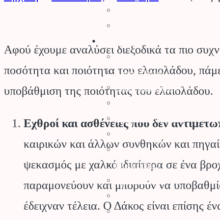
Μπαταρίες & Φορτιστές
Stihl Collection
Πότισμα
Αφού έχουμε αναλύσει διεξοδικά τα πιο συχνά
Προγραμματιστές Κήπου
ποσότητα και ποιότητα του ελαιολάδου, πάμε
Λάστιχα Κήπου
Εξαρτήματα Βρύσης
υποβάθμιση της ποιότητας του ελαιολάδου.
Ποτιστικά Επιφανείας
Πλαστικά Εξαρτήματα
Εχθροί και ασθένειες που δεν αντιμετω
Σταλάκτες – Μικροεξαρτήματα
καιρικών και άλλων συνθηκών και πηγαί
Σωλήνες Αυτ. Ποτίσματος
ψεκασμός με χαλκό ιδιαίτερα σε ένα βρο
Ηλεκτροβάνες
Καλώδια Κήπου
παραμονεύουν και μπορούν να υποβαθμίσ
Φρεάτια Κήπου
έδειχναν τέλεια. Ο Δάκος είναι επίσης 
Ορειχάλκινα Εξαρτήματα