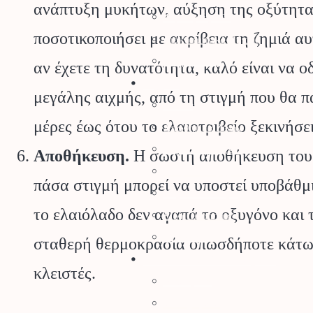
ανάπτυξη μυκήτων, αύξηση της οξύτητας
Ψησταριές BBQ
ποσοτικοποιήσει με ακρίβεια τη ζημιά α
Διακοσμητικά Κήπου
Είδη Σκίασης
αν έχετε τη δυνατότητα, καλό είναι να 
Αγρός
μεγάλης αιχμής, από τη στιγμή που θα π
Δετικά
μέρες έως ότου το ελαιοτριβείο ξεκινήσ
Απωθητικά Ζώων
Βαρέλια – Δοχεία
Αποθήκευση.
Η σωστή αποθήκευση του ε
Είδη Συλλογής Καρπού
πάσα στιγμή μπορεί να υποστεί υποβάθμι
Κομποστοποίηση
το ελαιόλαδο δεν αγαπά το οξυγόνο και 
Είδη Οινοποιίας
Πάσσαλοι
σταθερή θερμοκρασία οπωσδήποτε κάτω 
Βελτιωτικά Εδάφους
κλειστές.
Λιπάσματα
Φυτοχώματα