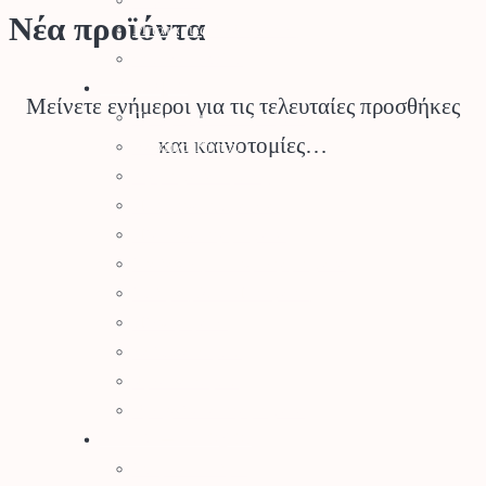
Νέα προϊόντα
Μπαταρίες & Φορτιστές
Stihl Collection
Πότισμα
Μείνετε ενήμεροι για τις τελευταίες προσθήκες
Προγραμματιστές Κήπου
και καινοτομίες…
Λάστιχα Κήπου
Εξαρτήματα Βρύσης
Ποτιστικά Επιφανείας
Πλαστικά Εξαρτήματα
Σταλάκτες – Μικροεξαρτήματα
Σωλήνες Αυτ. Ποτίσματος
Ηλεκτροβάνες
Καλώδια Κήπου
Φρεάτια Κήπου
Ορειχάλκινα Εξαρτήματα
Φυτά – Σπόροι
Σπόροι – Βολβοί