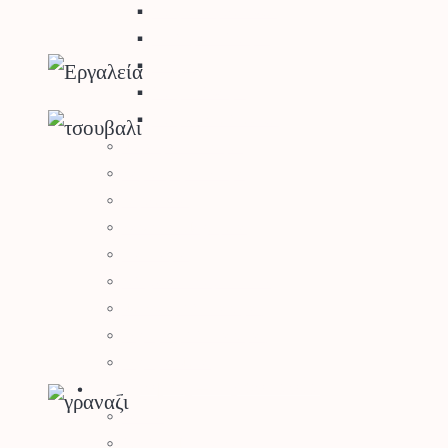
Σπόροι Κηπευτικών
Βιολογικοί Σπόροι
Βολβοί
Σπόροι Γκαζόν
Σπόροι Λουλουδιών
Φυτά για τον Κήπο
Καρποφόρα Δέντρα
Κηπευτικά
Κάκτοι – Παχύφυτα
Μανιτάρια
Κλήματα – SuperFoods
Φυσικός Χλοοτάπητας
Τεχνητός Χλοοτάπητας
Τεχνητά Φυτά
Ρουχισμός – Προστασία
Γάντια
Γυαλιά Προστασίας