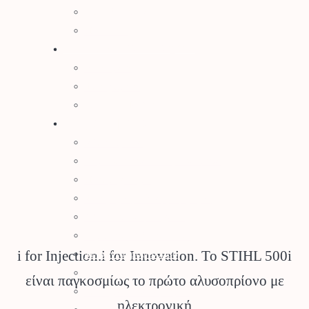
Είδη Οινοποιίας
Πάσσαλοι
Βελτιωτικά Εδάφους
Λιπάσματα
Φυτοχώματα
Τύρφη – Περλίτης
Μηχανήματα
Αλυσοπρίονα
Θαμνοκοπτικά – Χορτοκοπτικά
Πολυμηχάνημα
Φυσητήρες – Αναρροφητήρες
Χλοοκοπτικές Μηχανές
Ρομποτικό Χλοοκοπτικό
Μπορντουροψάλλιδο
i for Injection.i for Innovation. Το STIHL 500i
Πλυστικά
είναι παγκοσμίως το πρώτο αλυσοπρίονο με
Συστήματα Καθαρισμού
ηλεκτρονική