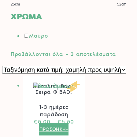
25cm
52cm
ΧΡΩΜΑ
Μαύρο
Sorted
Προβάλλονται όλα – 3 αποτελέσματα
by
price:
low
to
Μεταλική Βάση
high
Σειρά Φ BAD.
1-3 ημέρες
παράδοση
Price
€
5.00
–
€
6.50
Αυτό
range:
ΠΡΟΣΘΗΚΗ+
το
€5.00