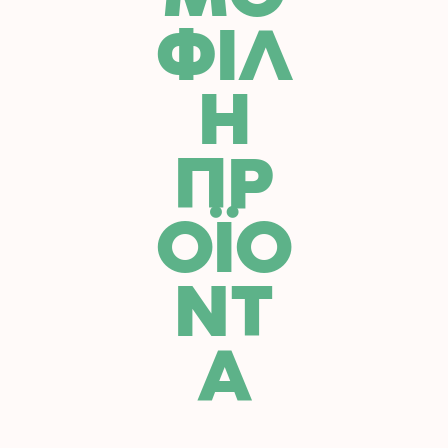
σελίδα
ΦΙΛ
του
προϊόντος
Η
ΠΡ
ΟΪΟ
ΝΤ
Α