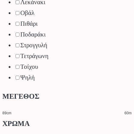
Λεκάνακι
Οβάλ
Πιθάρι
Ποδαράκι
Στρογγυλή
Τετράγωνη
Τοίχου
Ψηλή
ΜΕΓΕΘΟΣ
89cm
60m
ΧΡΩΜΑ