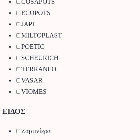
COSAPOTS
ECOPOTS
JAPI
MILTOPLAST
POETIC
SCHEURICH
TERRANEO
VASAR
VIOMES
ΕΙΔΟΣ
Ζαρτινίερα