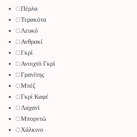
Πέρλα
Τερακότα
Λευκό
Ανθρακί
Γκρί
Ανοιχτό Γκρί
Γρανίτης
Μπέζ
Γκρί Καφέ
Λαχανί
Μπορντώ
Χάλκινο