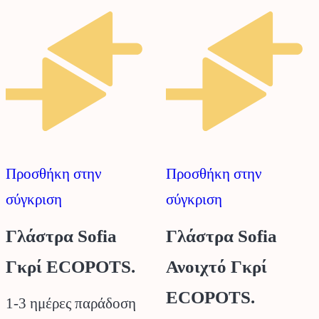
πολλαπλές
παραλλαγές.
Οι
επιλογές
μπορούν
να
επιλεγούν
Προσθήκη στην
Προσθήκη στην
στη
σύγκριση
σύγκριση
σελίδα
του
Γλάστρα Sofia
Γλάστρα Sofia
προϊόντος
Γκρί ECOPOTS.
Ανοιχτό Γκρί
ECOPOTS.
1-3 ημέρες παράδοση