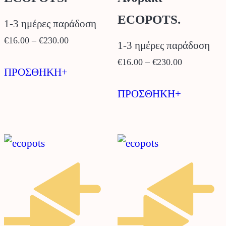
ECOPOTS.
1-3 ημέρες παράδοση
Price
€
16.00
–
€
230.00
1-3 ημέρες παράδοση
range:
Αυτό
Price
€
16.00
–
€
230.00
€16.00
ΠΡΟΣΘΗΚΗ+
range:
το
Αυτό
through
€16.00
ΠΡΟΣΘΗΚΗ+
προϊόν
το
€230.00
through
έχει
προϊόν
€230.00
πολλαπλές
έχει
παραλλαγές.
πολλαπλέ
Οι
παραλλαγέ
επιλογές
Οι
μπορούν
επιλογές
να