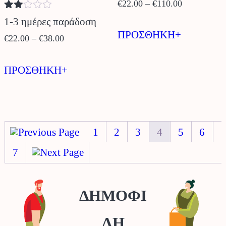
Price
€
22.00
–
€
110.00
Βαθμολογήθηκε
range:
1-3 ημέρες παράδοση
Αυτό
με
€22.00
ΠΡΟΣΘΗΚΗ+
2.00
Price
€
22.00
–
€
38.00
το
από
through
5
range:
Αυτό
προϊόν
€110.00
€22.00
ΠΡΟΣΘΗΚΗ+
το
έχει
through
προϊόν
πολλαπλέ
€38.00
έχει
παραλλαγέ
πολλαπλές
1
2
3
4
5
6
Οι
παραλλαγές.
επιλογές
7
Οι
μπορούν
επιλογές
να
ΔΗΜΟΦΙ
μπορούν
επιλεγούν
ΛΗ
να
στη