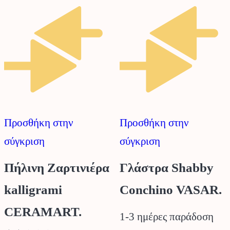
Οι
παραλλαγές.
επιλογές
Οι
μπορούν
επιλογές
να
μπορούν
επιλεγούν
να
στη
επιλεγούν
Προσθήκη στην
Προσθήκη στην
σελίδα
στη
σύγκριση
σύγκριση
του
σελίδα
προϊόντος
του
Πήλινη Ζαρτινιέρα
Γλάστρα Shabby
προϊόντος
kalligrami
Conchino VASAR.
CERAMART.
1-3 ημέρες παράδοση