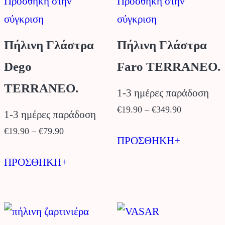
Προσθήκη στην
Προσθήκη στην
στη
στη
σύγκριση
σύγκριση
σελίδα
σελίδα
του
του
Πήλινη Γλάστρα
Πήλινη Γλάστρα
προϊόντος
προϊόντος
Dego
Faro TERRANEO.
TERRANEO.
1-3 ημέρες παράδοση
Price
€
19.90
–
€
349.90
1-3 ημέρες παράδοση
range:
Αυτό
Price
€
19.90
–
€
79.90
€19.90
ΠΡΟΣΘΗΚΗ+
range:
το
Αυτό
through
€19.90
ΠΡΟΣΘΗΚΗ+
προϊόν
το
€349.90
through
έχει
προϊόν
€79.90
πολλαπλέ
έχει
παραλλαγέ
πολλαπλές