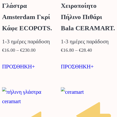
του
του
Γλάστρα
Χειροποίητο
προϊόντος
προϊόντος
Amsterdam Γκρί
Πήλινο Πιθάρι
Κάφε ECOPOTS.
Bala CERAMART.
1-3 ημέρες παράδοση
1-3 ημέρες παράδοση
Price
Price
€
16.00
–
€
230.00
€
16.80
–
€
28.40
range:
range:
Αυτό
Αυτό
€16.00
€16.80
ΠΡΟΣΘΗΚΗ+
ΠΡΟΣΘΗΚΗ+
το
το
through
through
προϊόν
προϊόν
€230.00
€28.40
έχει
έχει
πολλαπλές
πολλαπλέ
παραλλαγές.
παραλλαγέ