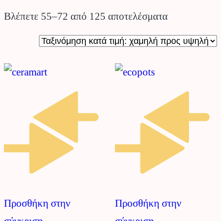
Sorted
Βλέπετε 55–72 από 125 αποτελέσματα
by
price:
low
to
high
Προσθήκη στην
Προσθήκη στην
σύγκριση
σύγκριση