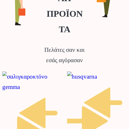
επιλεγούν
σελίδα
ΠΡΟΪΟΝ
στη
του
ΤΑ
σελίδα
προϊόντος
του
Πελάτες σαν και
προϊόντος
εσάς αγόρασαν