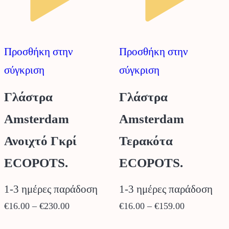
μπορούν
επιλεγούν
να
στη
επιλεγούν
Προσθήκη στην
Προσθήκη στην
σελίδα
στη
σύγκριση
σύγκριση
του
σελίδα
προϊόντος
του
Γλάστρα
Γλάστρα
προϊόντος
Amsterdam
Amsterdam
Ανοιχτό Γκρί
Τερακότα
ECOPOTS.
ECOPOTS.
1-3 ημέρες παράδοση
1-3 ημέρες παράδοση
Price
Price
€
16.00
–
€
230.00
€
16.00
–
€
159.00
range:
range:
Αυτό
Αυτό