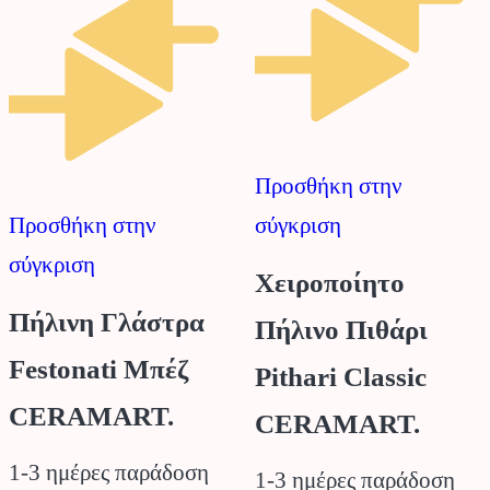
Οι
Οι
επιλογές
επιλογές
μπορούν
μπορούν
να
να
επιλεγούν
επιλεγούν
Προσθήκη στην
στη
στη
Προσθήκη στην
σύγκριση
σελίδα
σελίδα
σύγκριση
του
του
Χειροποίητο
προϊόντος
προϊόντος
Πήλινη Γλάστρα
Πήλινο Πιθάρι
Festonati Μπέζ
Pithari Classic
CERAMART.
CERAMART.
1-3 ημέρες παράδοση
1-3 ημέρες παράδοση