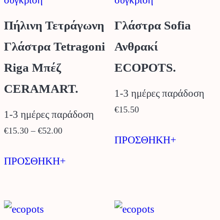
Πήλινη Τετράγωνη
Γλάστρα Sofia
Γλάστρα Tetragoni
Ανθρακί
Riga Μπέζ
ECOPOTS.
CERAMART.
1-3 ημέρες παράδοση
€
15.50
1-3 ημέρες παράδοση
Price
€
15.30
–
€
52.00
ΠΡΟΣΘΗΚΗ+
range:
Αυτό
€15.30
ΠΡΟΣΘΗΚΗ+
το
through
προϊόν
€52.00
έχει