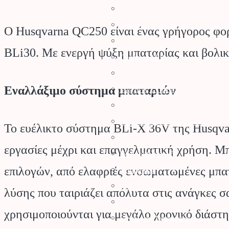
Αλυσοπρίονα
Χορτοκοπτικά
Ο Husqvarna QC250 είναι ένας γρήγορος φορ
Σύστημα Kombi
BLi30. Με ενεργή ψύξη μπαταρίας και βολικό
Σύστημα Multi
Φυσητήρες
Εναλλάξιμο σύστημα μπαταριών
Μηχανές Γκαζόν
Ψαλίδια Μπορντούρας
Μηχανήματα Καθαρισμού
Το ευέλικτο σύστημα BLi-X 36V της Husqvarn
Σκαπτικά
εργασίες μέχρι και επαγγελματική χρήση. Μ
Ελαιοραβδιστικά
επιλογών, από ελαφριές ενσωματωμένες μπατ
Τεμαχιστές
Αντλίες Νερού
λύσης που ταιριάζει απόλυτα στις ανάγκες 
Αρμοκόφτες Γεωτρύπανα
χρησιμοποιούνται για μεγάλο χρονικό διάστ
Εργαλεία-Προστασία