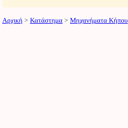
ό
ν
Αρχική
>
Κατάστημα
>
Μηχανήματα Κήπου
τ
ω
ν