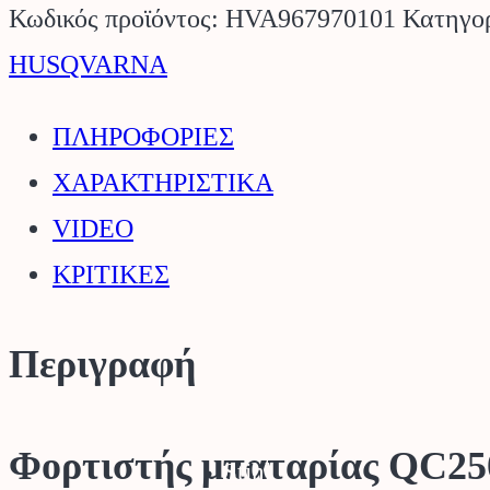
QC250
Κωδικός προϊόντος:
HVA967970101
Κατηγο
HUSQVARNA.
HUSQVARNA
ποσότητα
ΠΛΗΡΟΦΟΡΙΕΣ
ΧΑΡΑΚΤΗΡΙΣΤΙΚΑ
VIDEO
ΚΡΙΤΙΚΕΣ
Περιγραφή
Φορτιστής μπαταρίας QC
Stihl