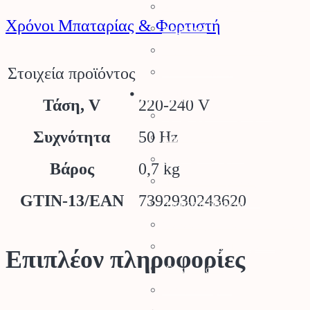
Αξεσουάρ Μηχανημάτων
Χρόνοι Μπαταρίας & Φορτιστή
Λιπαντικά
Μπαταρίες & Φορτιστές
Στοιχεία προϊόντος
Stihl Collection
Πότισμα
Τάση, V
220-240 V
Προγραμματιστές Κήπου
Συχνότητα
50 Hz
Λάστιχα Κήπου
Εξαρτήματα Βρύσης
Βάρος
0,7 kg
Ποτιστικά Επιφανείας
GTIN-13/EAN
7392930243620
Πλαστικά Εξαρτήματα
Σταλάκτες – Μικροεξαρτήματα
Σωλήνες Αυτ. Ποτίσματος
Επιπλέον πληροφορίες
Ηλεκτροβάνες
Καλώδια Κήπου