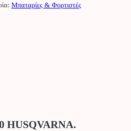
ρία:
Μπαταρίες & Φορτιστές
250 HUSQVARNA.