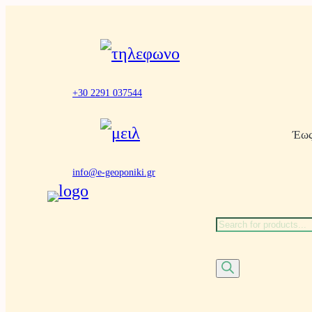
Μετάβαση
στο
περιεχόμενο
+30 2291 037544
Έως
info@e-geoponiki.gr
Α
ν
α